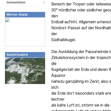
Schneehöhen
Bereich der Tropen oder teilweis
30° nördlicher oder südlicher geo
Wetter-Radar
den
Erdball auftritt. Allgemein unte
Nordost-Passat auf der Nordhal
der
Südhalbkugel.
Die Ausbildung der Passatwinde i
Satellitenbild
Zirkulationssystem in der tropi
die
Kugelgestalt der Erde und deren 
Äquator
nahezu ganzjährig im Zenit, also
sich
die Erde dort besonders stark e
leichter
als kalte Luft ist, strömt sie in di