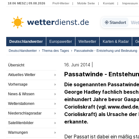
18:06 MESZ | 09.08.2026
Profi-Wetter
|
Mobile Seite
|
Kontakt
|
Impressum
Standort
Deutschlandwetter
Europawetter
Weltwetter
Karten & Radar
G
Deutschlandwetter
Thema des Tages
Passatwinde - Entstehung und Bedeutung
16. Juni 2014 |
Übersicht
Passatwinde - Entstehu
Aktuelles Wetter
Die sogenannten Passatwinde
Vorhersage
George Hadley fachlich besch
News & Wissen
einhundert Jahre bevor Gaspar
Wetterstationen
Corioliskraft (vgl. www.dwd.de
Niederschlagsradar
Corioliskraft) als Ursache d
erkannte.
Satellitenbilder
Warnungen
Der Passat ist dabei ein mäßig st