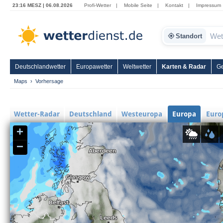
23:16 MESZ | 06.08.2026
Profi-Wetter
|
Mobile Seite
|
Kontakt
|
Impressum
Standort
Deutschlandwetter
Europawetter
Weltwetter
Karten & Radar
Ge
Maps
Vorhersage
Wetter-Radar
Deutschland
Westeuropa
Europa
Euro
+
Zoom
In
−
Zoom
Out