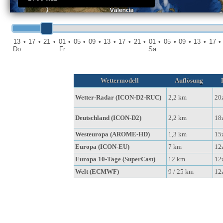
13
•
17
•
21
•
01
•
05
•
09
•
13
•
17
•
21
•
01
•
05
•
09
•
13
•
17
•
Do
Fr
Sa
Wettermodell
Auflösung
Wetter-Radar (ICON-D2-RUC)
2,2 km
20
Deutschland (ICON-D2)
2,2 km
18
Westeuropa (AROME-HD)
1,3 km
15
Europa (ICON-EU)
7 km
12
Europa 10-Tage (SuperCast)
12 km
12
Welt (ECMWF)
9 / 25 km
12