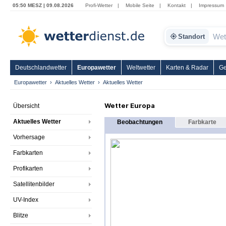
05:50 MESZ | 09.08.2026
Profi-Wetter
|
Mobile Seite
|
Kontakt
|
Impressum
Standort
Deutschlandwetter
Europawetter
Weltwetter
Karten & Radar
Ge
Europawetter
Aktuelles Wetter
Aktuelles Wetter
Wetter Europa
Übersicht
Aktuelles Wetter
Beobachtungen
Farbkarte
Vorhersage
Farbkarten
Profikarten
Satellitenbilder
UV-Index
Blitze