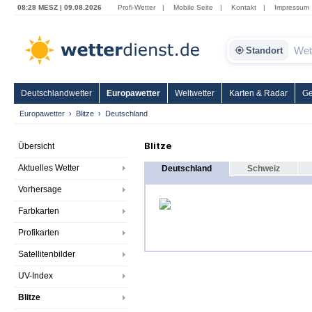
08:28 MESZ | 09.08.2026
Profi-Wetter
|
Mobile Seite
|
Kontakt
|
Impressum
Standort
Deutschlandwetter
Europawetter
Weltwetter
Karten & Radar
Ge
Europawetter
Blitze
Deutschland
Blitze
Übersicht
Aktuelles Wetter
Deutschland
Schweiz
Vorhersage
Farbkarten
Profikarten
Satellitenbilder
UV-Index
Blitze