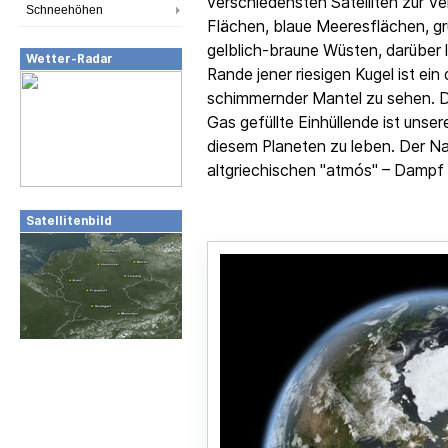
verschiedensten Satelliten zur 
Schneehöhen
Flächen, blaue Meeresflächen, g
gelblich-braune Wüsten, darüber
Wetter-Radar
Rande jener riesigen Kugel ist ein
schimmernder Mantel zu sehen. D
Gas gefüllte Einhüllende ist unse
diesem Planeten zu leben. Der Na
altgriechischen "atmós" – Dampf 
Satellitenbild