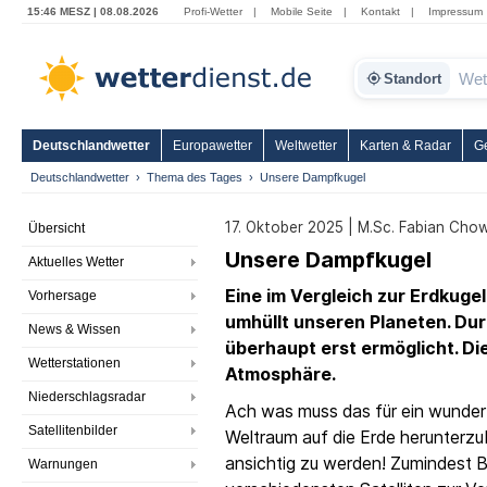
15:46 MESZ | 08.08.2026
Profi-Wetter
|
Mobile Seite
|
Kontakt
|
Impressum
Standort
Deutschlandwetter
Europawetter
Weltwetter
Karten & Radar
G
Deutschlandwetter
Thema des Tages
Unsere Dampfkugel
17. Oktober 2025 | M.Sc. Fabian Cho
Übersicht
Unsere Dampfkugel
Aktuelles Wetter
Eine im Vergleich zur Erdkuge
Vorhersage
umhüllt unseren Planeten. Dur
News & Wissen
überhaupt erst ermöglicht. Die
Wetterstationen
Atmosphäre.
Niederschlagsradar
Ach was muss das für ein wunderb
Satellitenbilder
Weltraum auf die Erde herunterzu
ansichtig zu werden! Zumindest B
Warnungen