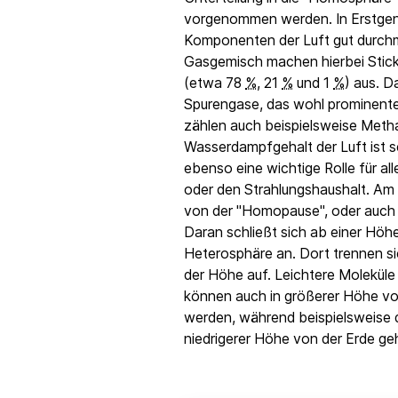
vorgenommen werden. In Erstgen
Komponenten der Luft gut durchm
Gasgemisch machen hierbei Stick
(etwa 78
%
, 21
%
und 1
%
) aus. D
Spurengase, das wohl prominentes
zählen auch beispielsweise Meth
Wasserdampfgehalt der Luft ist seh
ebenso eine wichtige Rolle für al
oder den Strahlungshaushalt. A
von der "Homopause", oder auch 
Daran schließt sich ab einer Hö
Heterosphäre an. Dort trennen sic
der Höhe auf. Leichtere Molekül
können auch in größerer Höhe vo
werden, während beispielsweise d
niedrigerer Höhe von der Erde ge