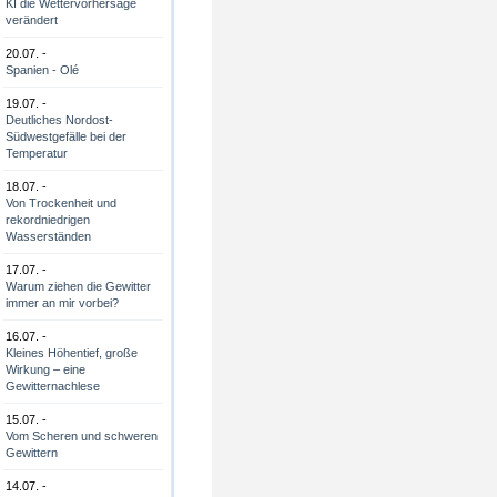
KI die Wettervorhersage
verändert
20.07. -
Spanien - Olé
19.07. -
Deutliches Nordost-
Südwestgefälle bei der
Temperatur
18.07. -
Von Trockenheit und
rekordniedrigen
Wasserständen
17.07. -
Warum ziehen die Gewitter
immer an mir vorbei?
16.07. -
Kleines Höhentief, große
Wirkung – eine
Gewitternachlese
15.07. -
Vom Scheren und schweren
Gewittern
14.07. -