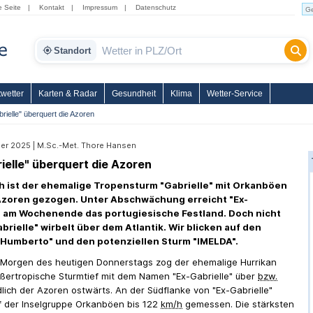
e Seite
|
Kontakt
|
Impressum
|
Datenschutz
Standort
wetter
Karten & Radar
Gesundheit
Klima
Wetter-Service
rielle" überquert die Azoren
er 2025 | M.Sc.-Met. Thore Hansen
ielle" überquert die Azoren
h ist der ehemalige Tropensturm "Gabrielle" mit Orkanböen
Azoren gezogen. Unter Abschwächung erreicht "Ex-
" am Wochenende das portugiesische Festland. Doch nicht
brielle" wirbelt über dem Atlantik. Wir blicken auf den
"Humberto" und den potenziellen Sturm "IMELDA".
Morgen des heutigen Donnerstags zog der ehemalige Hurrikan
ßertropische Sturmtief mit dem Namen "Ex-Gabrielle" über
bzw.
lich der Azoren ostwärts. An der Südflanke von "Ex-Gabrielle"
 der Inselgruppe Orkanböen bis 122
km/h
gemessen. Die stärksten