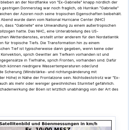
 blieben an der Nordflanke von "Ex-Gabrielle" knapp nördlich der
 gestrigen Donnerstag war noch fraglich, ob Hurrikan "Gabrielle"
reichen der Azoren noch seine tropischen Eigenschaften beibehält.
 Abend wurde dann vom
National Hurricane Center (NHC)
n, dass "Gabrielle" eine Umwandlung zu einem außertropischen
vollzogen hatte. Das
NHC
, eine Unterabteilung des US-
chen Wetterdienstes, erstellt unter anderem für den Nordatlantik
n für tropische Tiefs. Die Transformation hin zu einem
schen Tief ist typischerweise dann gegeben, wenn keine oder
Konvektion, sprich Gewitter am Tiefkern vorhanden ist und
gegensätze in Tiefnähe, sprich Fronten, vorhanden sind. Dafür
lich können niedrigere Wassertemperaturen oder/und
e Scherung (Windstärke- und richtungsänderung mit
r Höhe) in Nähe der Frontalzone sein. Nichtsdestotrotz war "Ex-
 auch als mehr oder weniger gewöhnliches Sturmtief gefährlich.
chadenwirkung der Böen ist letztlich unabhängig von der Art des