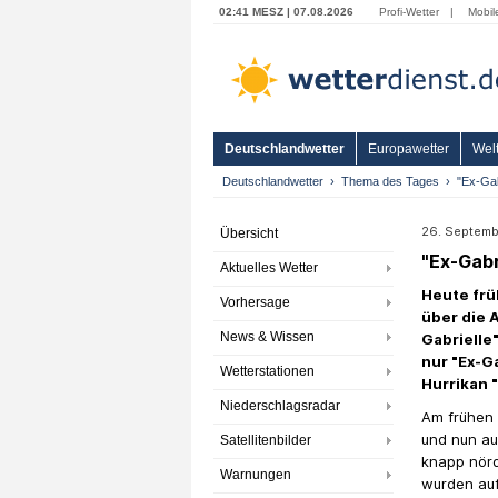
02:41 MESZ | 07.08.2026
Profi-Wetter
|
Mobil
Deutschlandwetter
Europawetter
Welt
Deutschlandwetter
Thema des Tages
"Ex-Gab
26. Septemb
Übersicht
"Ex-Gabr
Aktuelles Wetter
Heute frü
Vorhersage
über die 
News & Wissen
Gabrielle
nur "Ex-Ga
Wetterstationen
Hurrikan 
Niederschlagsradar
Am frühen 
und nun au
Satellitenbilder
knapp nörd
Warnungen
wurden auf