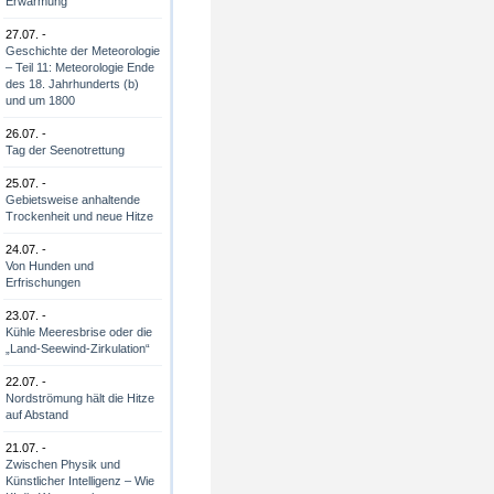
Erwärmung
27.07. -
Geschichte der Meteorologie
– Teil 11: Meteorologie Ende
des 18. Jahrhunderts (b)
und um 1800
26.07. -
Tag der Seenotrettung
25.07. -
Gebietsweise anhaltende
Trockenheit und neue Hitze
24.07. -
Von Hunden und
Erfrischungen
23.07. -
Kühle Meeresbrise oder die
„Land-Seewind-Zirkulation“
22.07. -
Nordströmung hält die Hitze
auf Abstand
21.07. -
Zwischen Physik und
Künstlicher Intelligenz – Wie