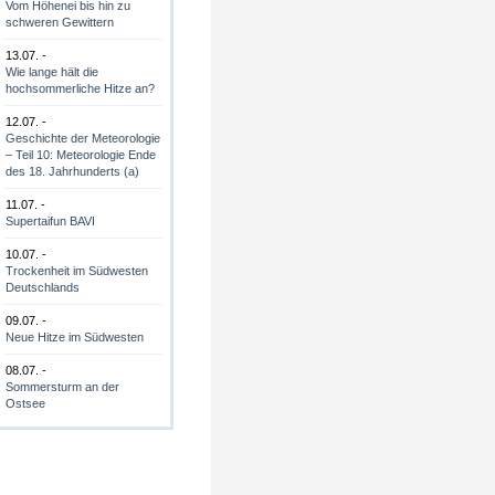
Vom Höhenei bis hin zu
schweren Gewittern
13.07. -
Wie lange hält die
hochsommerliche Hitze an?
12.07. -
Geschichte der Meteorologie
– Teil 10: Meteorologie Ende
des 18. Jahrhunderts (a)
11.07. -
Supertaifun BAVI
10.07. -
Trockenheit im Südwesten
Deutschlands
09.07. -
Neue Hitze im Südwesten
08.07. -
Sommersturm an der
Ostsee