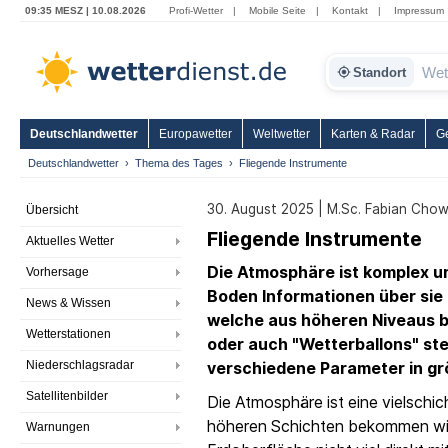
09:35 MESZ | 10.08.2026
Profi-Wetter
|
Mobile Seite
|
Kontakt
|
Impressum
Standort
Deutschlandwetter
Europawetter
Weltwetter
Karten & Radar
G
Deutschlandwetter
Thema des Tages
Fliegende Instrumente
30. August 2025 | M.Sc. Fabian Cho
Übersicht
Fliegende Instrumente
Aktuelles Wetter
Die Atmosphäre ist komplex un
Vorhersage
Boden Informationen über sie
News & Wissen
welche aus höheren Niveaus b
Wetterstationen
oder auch "Wetterballons" stel
Niederschlagsradar
verschiedene Parameter in g
Satellitenbilder
Die Atmosphäre ist eine vielschic
höheren Schichten bekommen wi
Warnungen