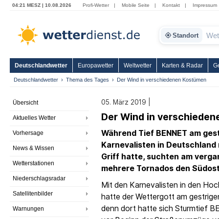
04:21 MESZ | 10.08.2026
Profi-Wetter
|
Mobile Seite
|
Kontakt
|
Impressum
Standort
Deutschlandwetter
Europawetter
Weltwetter
Karten & Radar
G
Deutschlandwetter
Thema des Tages
Der Wind in verschiedenen Kostümen
05. März 2019 |
Übersicht
Der Wind in verschiede
Aktuelles Wetter
Während Tief BENNET am gest
Vorhersage
Karnevalisten in Deutschland 
News & Wissen
Griff hatte, suchten am ver
Wetterstationen
mehrere Tornados den Südost
Niederschlagsradar
Mit den Karnevalisten in den Ho
Satellitenbilder
hatte der Wettergott am gestrig
denn dort hatte sich Sturmtief 
Warnungen