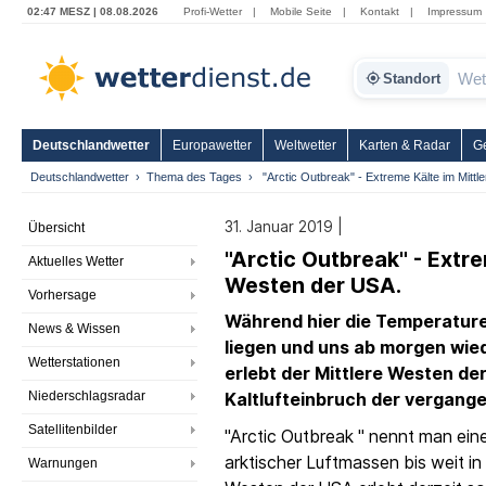
02:47 MESZ | 08.08.2026
Profi-Wetter
|
Mobile Seite
|
Kontakt
|
Impressum
Standort
Deutschlandwetter
Europawetter
Weltwetter
Karten & Radar
G
Deutschlandwetter
Thema des Tages
"Arctic Outbreak" - Extreme Kälte im Mitt
31. Januar 2019 |
Übersicht
"Arctic Outbreak" - Extre
Aktuelles Wetter
Westen der USA.
Vorhersage
Während hier die Temperature
News & Wissen
liegen und uns ab morgen wied
Wetterstationen
erlebt der Mittlere Westen de
Niederschlagsradar
Kaltlufteinbruch der vergang
Satellitenbilder
"Arctic Outbreak " nennt man ein
arktischer Luftmassen bis weit in 
Warnungen