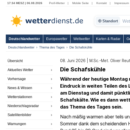
17:34 MESZ | 06.08.2026
Profi-Wetter
|
Mobile Seite
|
Kontakt
|
Impressum
Standort
Deutschlandwetter
Europawetter
Weltwetter
Karten & Radar
G
Deutschlandwetter
Thema des Tages
Die Schafskühle
08. Juni 2026 | M.Sc.-Met. Oliver Reu
Übersicht
Die Schafskühle
Aktuelles Wetter
Während der heutige Montag 
Vorhersage
Eindruck in weiten Teilen des
News & Wissen
am Dienstag und damit pünktli
Wetterstationen
Schafskälte. Wie es dann wett
Niederschlagsradar
das Thema des Tages sein.
Satellitenbilder
Nach mäßig warmen aber teils un
Sommer dank dem scheidenden H
Warnungen