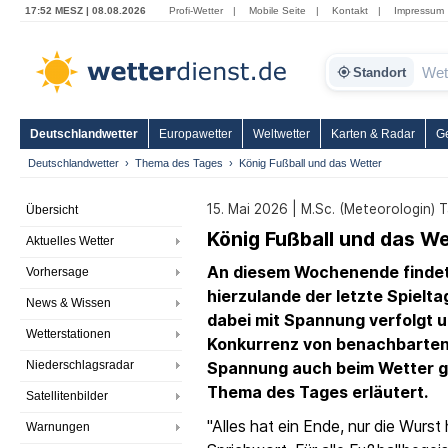
17:52 MESZ | 08.08.2026
Profi-Wetter
|
Mobile Seite
|
Kontakt
|
Impressum
Standort
Deutschlandwetter
Europawetter
Weltwetter
Karten & Radar
G
Deutschlandwetter
Thema des Tages
König Fußball und das Wetter
15. Mai 2026 | M.Sc. (Meteorologin) 
Übersicht
König Fußball und das We
Aktuelles Wetter
An diesem Wochenende findet 
Vorhersage
hierzulande der letzte Spielta
News & Wissen
dabei mit Spannung verfolgt u
Wetterstationen
Konkurrenz von benachbarten 
Niederschlagsradar
Spannung auch beim Wetter ge
Thema des Tages erläutert.
Satellitenbilder
"Alles hat ein Ende, nur die Wurst
Warnungen