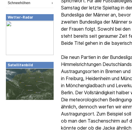
Sprichwort. Für alle Fußballbege
Schneehöhen
Samstag der letzte Spieltag in der
Bundesliga der Männer an, bevor 
Wetter-Radar
zweiten Bundesliga der Männer s
der Frauen folgt. Sowohl bei den
steht bereits seit geraumer Zeit 
Beide Titel gehen in die bayeris
Die neun Partien in der Bundeslig
Himmelsrichtungen Deutschlands 
Satellitenbild
Austragungsorten in Bremen und be
in Freiburg, Heidenheim und Mün
in Mönchengladbach und Leverkus
Berlin. Der Vollständigkeit halber
Die meteorologischen Bedingungen
ähnlich, dennoch werfen wir einma
Austragungsort. Zum Beispiel sol
ob man den Taschenschirm auf d
könnte oder ob die Jacke ähnlich d