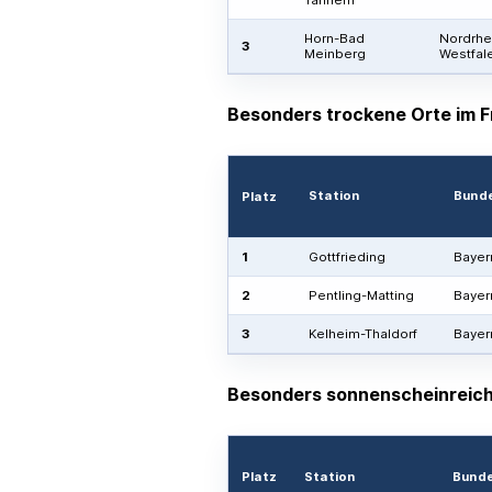
Horn-Bad
Nordrhe
3
Meinberg
Westfal
Besonders trockene Orte im F
Station
Bund
Platz
1
Gottfrieding
Bayer
2
Pentling-Matting
Bayer
3
Kelheim-Thaldorf
Bayer
Besonders sonnenscheinreich
Platz
Station
Bunde