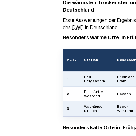
Die wärmsten, trockensten un
Deutschland
Erste Auswertungen der Ergebni
des
DWD
in Deutschland.
Besonders warme Orte im Frü
Station
Bundesla
Platz
Bad
Rheinland
1
Bergzabern
Pfalz
Frankfurt/Main-
2
Hessen
Westend
Waghäusel-
Baden-
3
Kirrlach
Württemb
Besonders kalte Orte im Früh