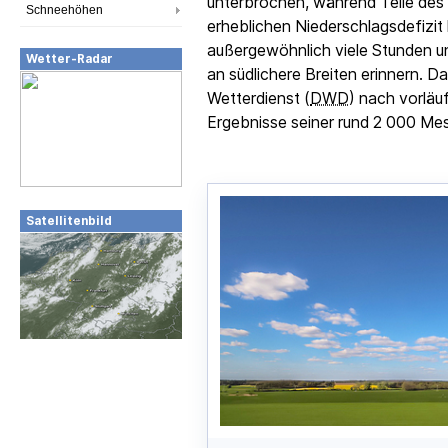
unterbrochen, während Teile des
Schneehöhen
erheblichen Niederschlagsdefizit 
außergewöhnlich viele Stunden und
Wetter-Radar
an südlichere Breiten erinnern. 
Wetterdienst (
DWD
) nach vorlä
Ergebnisse seiner rund 2 000 Me
Satellitenbild