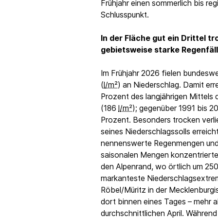
Frühjahr einen sommerlich bis re
Schlusspunkt.
In der Fläche gut ein Drittel t
gebietsweise starke Regenfäl
Im Frühjahr 2026 fielen bundeswe
(
l/m²
) an Niederschlag. Damit err
Prozent des langjährigen Mittels
(186
l/m²
); gegenüber 1991 bis 2
Prozent. Besonders trocken verlief
seines Niederschlagssolls erreich
nennenswerte Regenmengen und b
saisonalen Mengen konzentrierten
den Alpenrand, wo örtlich um 25
markanteste Niederschlagsextrem 
Röbel/Müritz in der Mecklenburg
dort binnen eines Tages – mehr a
durchschnittlichen April. Während