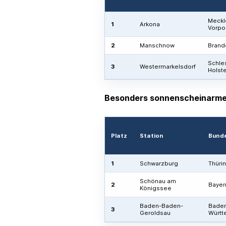
Meckl
1
Arkona
Vorp
2
Manschnow
Brand
Schle
3
Westermarkelsdorf
Holste
Besonders sonnenscheinarme 
Platz
Station
Bund
1
Schwarzburg
Thüri
Schönau am
2
Bayer
Königssee
Baden-Baden-
Bade
3
Geroldsau
Württ