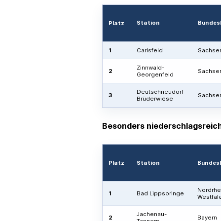
Station
Bundes
Platz
1
Carlsfeld
Sachse
Zinnwald-
2
Sachse
Georgenfeld
Deutschneudorf-
3
Sachse
Brüderwiese
Besonders niederschlagsreich
Platz
Station
Bundes
Nordrhe
1
Bad Lippspringe
Westfal
Jachenau-
2
Bayern
Tannern