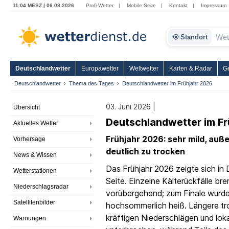
11:04 MESZ | 06.08.2026
Profi-Wetter
|
Mobile Seite
|
Kontakt
|
Impressum
Standort
Deutschlandwetter
Europawetter
Weltwetter
Karten & Radar
G
Deutschlandwetter
Thema des Tages
Deutschlandwetter im Frühjahr 2026
03. Juni 2026 |
Übersicht
Deutschlandwetter im Fr
Aktuelles Wetter
Frühjahr 2026: sehr mild, auß
Vorhersage
deutlich zu trocken
News & Wissen
Das Frühjahr 2026 zeigte sich in
Wetterstationen
Seite. Einzelne Kälterückfälle b
Niederschlagsradar
vorübergehend; zum Finale wurde
Satellitenbilder
hochsommerlich heiß. Längere tr
kräftigen Niederschlägen und lok
Warnungen