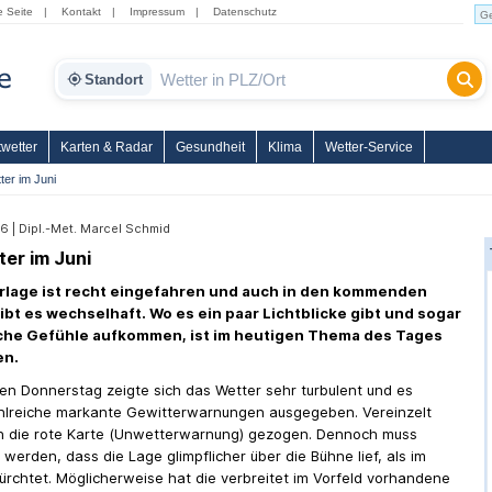
e Seite
|
Kontakt
|
Impressum
|
Datenschutz
Standort
wetter
Karten & Radar
Gesundheit
Klima
Wetter-Service
tter im Juni
6 | Dipl.-Met. Marcel Schmid
ter im Juni
rlage ist recht eingefahren und auch in den kommenden
ibt es wechselhaft. Wo es ein paar Lichtblicke gibt und sogar
he Gefühle aufkommen, ist im heutigen Thema des Tages
en.
en Donnerstag zeigte sich das Wetter sehr turbulent und es
lreiche markante Gewitterwarnungen ausgegeben. Vereinzelt
h die rote Karte (Unwetterwarnung) gezogen. Dennoch muss
 werden, dass die Lage glimpflicher über die Bühne lief, als im
ürchtet. Möglicherweise hat die verbreitet im Vorfeld vorhandene