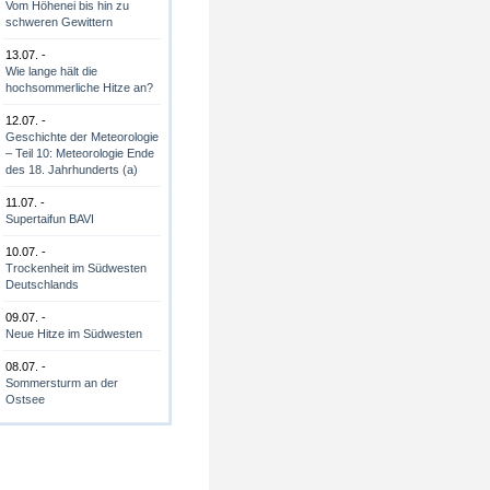
Vom Höhenei bis hin zu
schweren Gewittern
13.07. -
Wie lange hält die
hochsommerliche Hitze an?
12.07. -
Geschichte der Meteorologie
– Teil 10: Meteorologie Ende
des 18. Jahrhunderts (a)
11.07. -
Supertaifun BAVI
10.07. -
Trockenheit im Südwesten
Deutschlands
09.07. -
Neue Hitze im Südwesten
08.07. -
Sommersturm an der
Ostsee