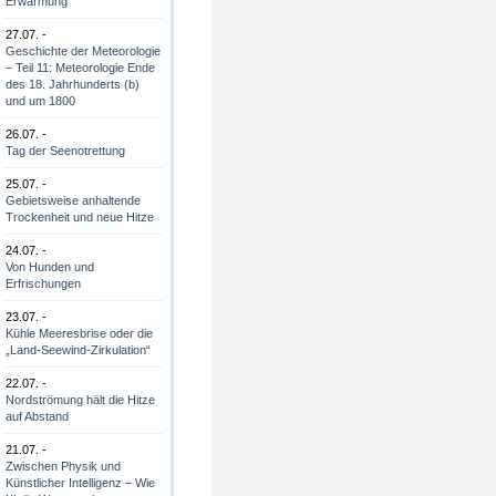
Erwärmung
27.07. -
Geschichte der Meteorologie
– Teil 11: Meteorologie Ende
des 18. Jahrhunderts (b)
und um 1800
26.07. -
Tag der Seenotrettung
25.07. -
Gebietsweise anhaltende
Trockenheit und neue Hitze
24.07. -
Von Hunden und
Erfrischungen
23.07. -
Kühle Meeresbrise oder die
„Land-Seewind-Zirkulation“
22.07. -
Nordströmung hält die Hitze
auf Abstand
21.07. -
Zwischen Physik und
Künstlicher Intelligenz – Wie