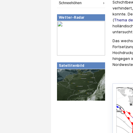
Schichtbew
Schneehöhen
verhindert
konnte. De
Wetter-Radar
(
Thema des
holländisc
untersucht
Das wechse
Fortsetzu
Hochdruckg
hingegen i
Nordweste
Satellitenbild