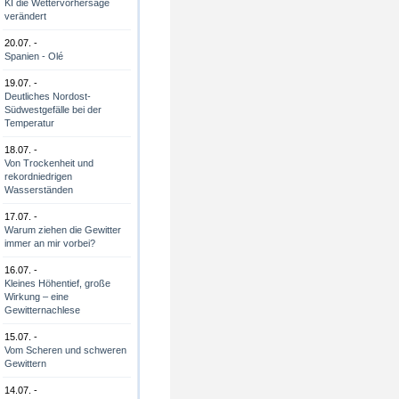
KI die Wettervorhersage
verändert
20.07. -
Spanien - Olé
19.07. -
Deutliches Nordost-
Südwestgefälle bei der
Temperatur
18.07. -
Von Trockenheit und
rekordniedrigen
Wasserständen
17.07. -
Warum ziehen die Gewitter
immer an mir vorbei?
16.07. -
Kleines Höhentief, große
Wirkung – eine
Gewitternachlese
15.07. -
Vom Scheren und schweren
Gewittern
14.07. -