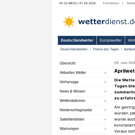
05:16 MESZ | 07.08.2026
Profi-Wetter
|
Mobil
Deutschlandwetter
Europawetter
Welt
Deutschlandwetter
Thema des Tages
Aprilwe
05. Juni 202
Übersicht
Aprilwet
Aktuelles Wetter
Die Wette
Vorhersage
Tagen ble
News & Wissen
sommerlic
zu erfahr
Wetterstationen
Am gestrig
Niederschlagsradar
wurden zah
wurde auc
Satellitenbilder
konstatiert
Warnungen
Voraus bef