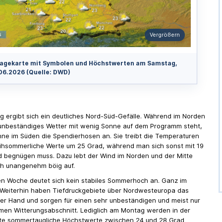
Vergrößern
agekarte mit Symbolen und Höchstwerten am Samstag,
06.2026 (Quelle: DWD)
 ergibt sich ein deutliches Nord-Süd-Gefälle. Während im Norden
unbeständiges Wetter mit wenig Sonne auf dem Programm steht,
nne im Süden die Spendierhosen an. Sie treibt die Temperaturen
rühsommerliche Werte um 25 Grad, während man sich sonst mit 19
d begnügen muss. Dazu lebt der Wind im Norden und der Mitte
ch unangenehm böig auf.
en Woche deutet sich kein stabiles Sommerhoch an. Ganz im
 Weiterhin haben Tiefdruckgebiete über Nordwesteuropa das
der Hand und sorgen für einen sehr unbeständigen und meist nur
en Witterungsabschnitt. Lediglich am Montag werden in der
te sommertaugliche Höchstwerte zwischen 24 und 28 Grad