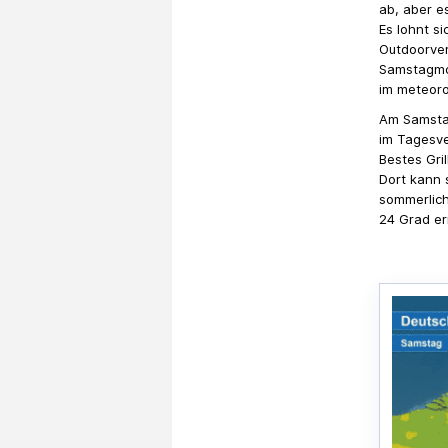
ab, aber es
Es lohnt s
Outdoorver
Samstagmo
im meteoro
Am Samsta
im Tagesve
Bestes Gril
Dort kann 
sommerlich
24 Grad er