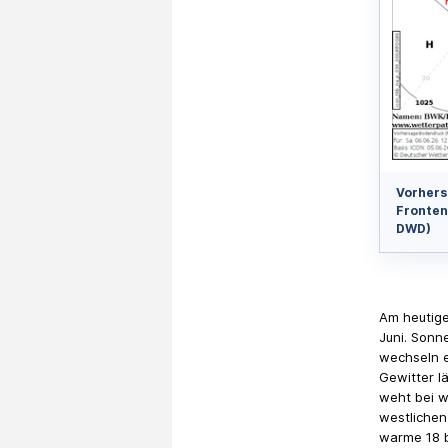
Vorhers
Fronten
DWD)
Am heutige
Juni. Sonn
wechseln e
Gewitter l
weht bei w
westlichen
warme 18 b