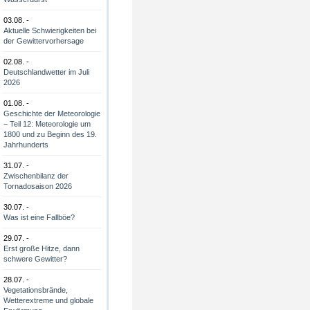
03.08. -
Aktuelle Schwierigkeiten bei
der Gewittervorhersage
02.08. -
Deutschlandwetter im Juli
2026
01.08. -
Geschichte der Meteorologie
− Teil 12: Meteorologie um
1800 und zu Beginn des 19.
Jahrhunderts
31.07. -
Zwischenbilanz der
Tornadosaison 2026
30.07. -
Was ist eine Fallböe?
29.07. -
Erst große Hitze, dann
schwere Gewitter?
28.07. -
Vegetationsbrände,
Wetterextreme und globale