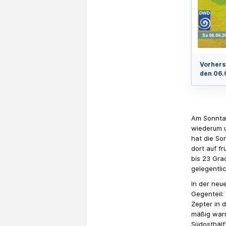
Vorhers
den 06.
Am Sonntag
wiederum 
hat die So
dort auf f
bis 23 Gra
gelegentli
In der neu
Gegenteil:
Zepter in 
mäßig warm
Südosthälf