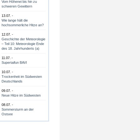
Vom Höhenei bis hin zu
schweren Gewittern
13.07. -
Wie lange hält die
hochsommerliche Hitze an?
12.07. -
Geschichte der Meteorologie
– Teil 10: Meteorologie Ende
des 18. Jahrhunderts (a)
11.07. -
Supertaifun BAVI
10.07. -
Trockenheit im Südwesten
Deutschlands
09.07. -
Neue Hitze im Südwesten
08.07. -
Sommersturm an der
Ostsee