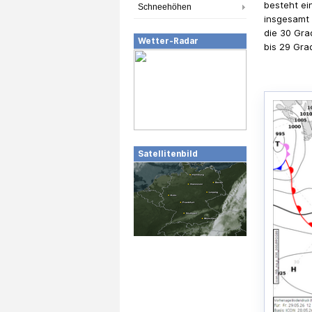
besteht ei
Schneehöhen
insgesamt 
die 30 Gra
Wetter-Radar
bis 29 Grad
Satellitenbild