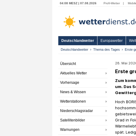
04:08 MESZ | 07.08.2026
Profi-Wetter
|
Mobil
Deutschlandwetter
Europawetter
Welt
Deutschlandwetter
Thema des Tages
Erste g
28. Mai 202
Übersicht
Erste g
Aktuelles Wetter
Zum komme
Vorhersage
um. Das S
News & Wissen
Gewitterg
Wetterstationen
Hoch BORIS
hochsomme
Niederschlagsradar
gebietswei
Grad in Fo
Satellitenbilder
Wärmeliebh
Warnungen
spät. Ledi