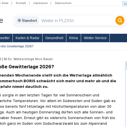
e Seite
|
Kontakt
|
Impressum
|
Datenschutz
Standort
wetter
Karten & Radar
Gesundheit
Klima
Wetter-Service
roße Gewitterlage 2026?
6 | M.Sc. Meteorologe Nico Bauer
roße Gewitterlage 2026?
nden Wochenende stellt sich die Wetterlage allmählich
ommerhoch BORIS schwächt sich mehr und mehr ab und die
efahr nimmt deutlich zu.
 sorgte in den letzten Tagen für viel Sonnenschein und
rliche Temperaturen. Vor allem im Südwesten und Süden gab es
se bereits fünf Hitzetage mit Höchsttemperaturen von über 30
lge. Auch am heutigen Donnerstag dürfen sich alle Sonnen- und
aber freuen. Erneut gibt es vielerorts Sonnenschein von früh bis
glich ganz im Süden vom Südschwarzwald bis zum Alpenrand