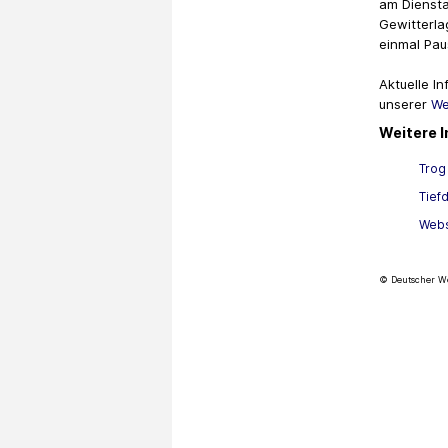
am Diensta
Gewitterla
einmal Pau
Aktuelle I
unserer
We
Weitere 
Trog
Tief
Webs
© Deutscher We