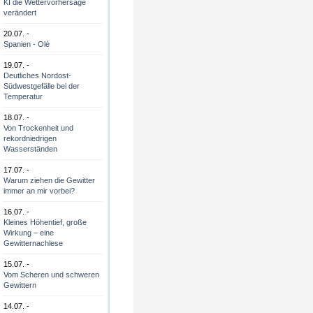
KI die Wettervorhersage
verändert
20.07. -
Spanien - Olé
19.07. -
Deutliches Nordost-
Südwestgefälle bei der
Temperatur
18.07. -
Von Trockenheit und
rekordniedrigen
Wasserständen
17.07. -
Warum ziehen die Gewitter
immer an mir vorbei?
16.07. -
Kleines Höhentief, große
Wirkung – eine
Gewitternachlese
15.07. -
Vom Scheren und schweren
Gewittern
14.07. -