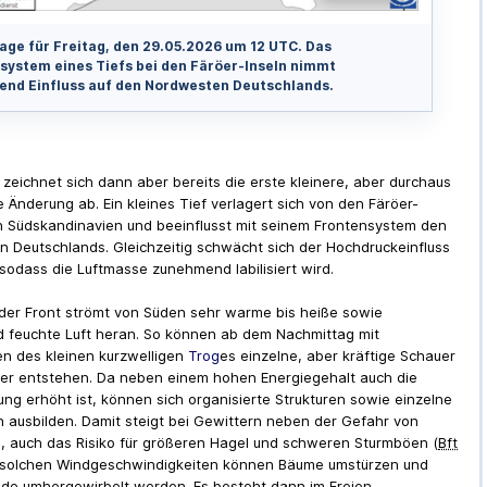
age für Freitag, den 29.05.2026 um 12 UTC. Das
system eines Tiefs bei den Färöer-Inseln nimmt
nd Einfluss auf den Nordwesten Deutschlands.
 zeichnet sich dann aber bereits die erste kleinere, aber durchaus
e Änderung ab. Ein kleines Tief verlagert sich von den Färöer-
h Südskandinavien und beeinflusst mit seinem Frontensystem den
 Deutschlands. Gleichzeitig schwächt sich der Hochdruckeinfluss
 sodass die Luftmasse zunehmend labilisiert wird.
 der Front strömt von Süden sehr warme bis heiße sowie
feuchte Luft heran. So können ab dem Nachmittag mit
n des kleinen kurzwelligen
Trog
es einzelne, aber kräftige Schauer
er entstehen. Da neben einem hohen Energiegehalt auch die
ng erhöht ist, können sich organisierte Strukturen sowie einzelne
n ausbilden. Damit steigt bei Gewittern neben der Gefahr von
, auch das Risiko für größeren Hagel und schweren Sturmböen (
Bft
i solchen Windgeschwindigkeiten können Bäume umstürzen und
e umhergewirbelt werden. Es besteht dann im Freien