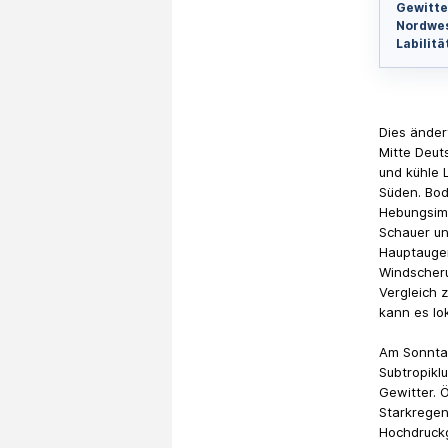
Gewitte
Nordwes
Labilit
Dies änder
Mitte Deut
und kühle 
Süden. Bod
Hebungsimp
Schauer un
Hauptaugen
Windscheru
Vergleich 
kann es lo
Am Sonntag 
Subtropiklu
Gewitter. 
Starkregen
Hochdruckg