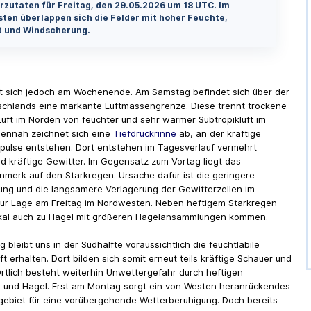
rzutaten für Freitag, den 29.05.2026 um 18 UTC. Im
ten überlappen sich die Felder mit hoher Feuchte,
ät und Windscherung.
t sich jedoch am Wochenende. Am Samstag befindet sich über der
schlands eine markante Luftmassengrenze. Diese trennt trockene
Luft im Norden von feuchter und sehr warmer Subtropikluft im
ennah zeichnet sich eine
Tiefdruckrinne
ab, an der kräftige
ulse entstehen. Dort entstehen im Tagesverlauf vermehrt
d kräftige Gewitter. Im Gegensatz zum Vortag liegt das
merk auf den Starkregen. Ursache dafür ist die geringere
ng und die langsamere Verlagerung der Gewitterzellen im
zur Lage am Freitag im Nordwesten. Neben heftigem Starkregen
kal auch zu Hagel mit größeren Hagelansammlungen kommen.
bleibt uns in der Südhälfte voraussichtlich die feuchtlabile
ft erhalten. Dort bilden sich somit erneut teils kräftige Schauer und
Örtlich besteht weiterhin Unwettergefahr durch heftigen
 und Hagel. Erst am Montag sorgt ein von Westen heranrückendes
ebiet für eine vorübergehende Wetterberuhigung. Doch bereits