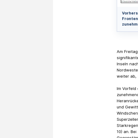
Vorhers
Fronten
zunehme
Am Freitag
signifikant
Inseln nac
Nordwesten
weiter ab,
Im Vorfeld
zunehmend 
Heranrücke
und Gewitt
Windscheru
Superzelle
Starkregen
10) an. Be
Gegenständ