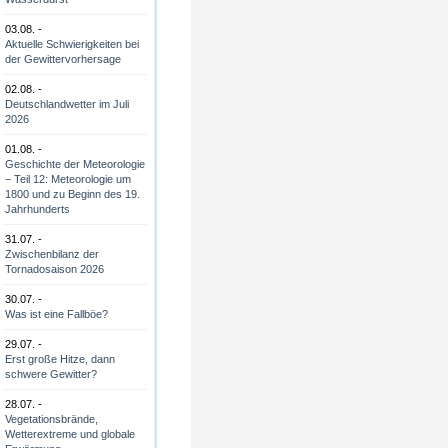
03.08. -
Aktuelle Schwierigkeiten bei
der Gewittervorhersage
02.08. -
Deutschlandwetter im Juli
2026
01.08. -
Geschichte der Meteorologie
− Teil 12: Meteorologie um
1800 und zu Beginn des 19.
Jahrhunderts
31.07. -
Zwischenbilanz der
Tornadosaison 2026
30.07. -
Was ist eine Fallböe?
29.07. -
Erst große Hitze, dann
schwere Gewitter?
28.07. -
Vegetationsbrände,
Wetterextreme und globale