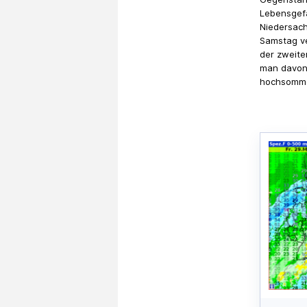
Lebensgefa
Niedersach
Samstag ve
der zweite
man davon 
hochsommer