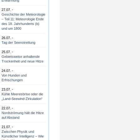
Erwärmung
27.07. -
Geschichte der Meteorologie
– Teil 11: Meteorologie Ende
des 18. Jahrhunderts (b)
und um 1800
26.07. -
Tag der Seenotrettung
25.07. -
Gebietsweise anhaltende
Trockenheit und neue Hitze
24.07. -
Von Hunden und
Erfrischungen
23.07. -
Kühle Meeresbrise oder die
„Land-Seewind-Zirkulation“
22.07. -
Nordströmung hält die Hitze
auf Abstand
21.07. -
Zwischen Physik und
Künstlicher Intelligenz – Wie