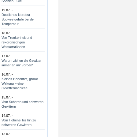
Spanien - Olé
19.07. -
Deutliches Nordost-
Südwestgefälle bei der
Temperatur
18.07. -
Von Trockenheit und
rekordniedrigen
Wasserständen
17.07. -
Warum ziehen die Gewitter
immer an mir vorbei?
16.07. -
Kleines Höhentief, große
Wirkung – eine
Gewitternachlese
15.07. -
Vom Scheren und schweren
Gewittern
14.07. -
Vom Höhenei bis hin zu
schweren Gewittern
13.07. -