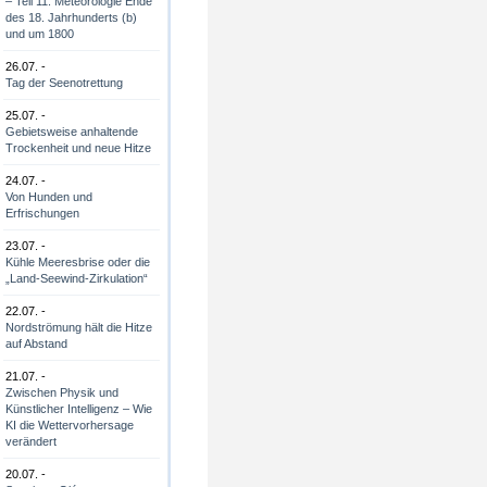
– Teil 11: Meteorologie Ende
des 18. Jahrhunderts (b)
und um 1800
26.07. -
Tag der Seenotrettung
25.07. -
Gebietsweise anhaltende
Trockenheit und neue Hitze
24.07. -
Von Hunden und
Erfrischungen
23.07. -
Kühle Meeresbrise oder die
„Land-Seewind-Zirkulation“
22.07. -
Nordströmung hält die Hitze
auf Abstand
21.07. -
Zwischen Physik und
Künstlicher Intelligenz – Wie
KI die Wettervorhersage
verändert
20.07. -