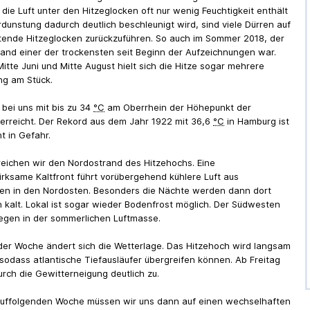
 die Luft unter den Hitzeglocken oft nur wenig Feuchtigkeit enthält
rdunstung dadurch deutlich beschleunigt wird, sind viele Dürren auf
tende Hitzeglocken zurückzuführen. So auch im Sommer 2018, der
land einer der trockensten seit Beginn der Aufzeichnungen war.
itte Juni und Mitte August hielt sich die Hitze sogar mehrere
ng am Stück.
 bei uns mit bis zu 34
°C
am Oberrhein der Höhepunkt der
 erreicht. Der Rekord aus dem Jahr 1922 mit 36,6
°C
in Hamburg ist
t in Gefahr.
eichen wir den Nordostrand des Hitzehochs. Eine
rksame Kaltfront führt vorübergehend kühlere Luft aus
en in den Nordosten. Besonders die Nächte werden dann dort
h kalt. Lokal ist sogar wieder Bodenfrost möglich. Der Südwesten
gegen in der sommerlichen Luftmasse.
er Woche ändert sich die Wetterlage. Das Hitzehoch wird langsam
sodass atlantische Tiefausläufer übergreifen können. Ab Freitag
rch die Gewitterneigung deutlich zu.
auffolgenden Woche müssen wir uns dann auf einen wechselhaften