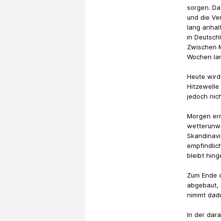
sorgen. Da
und die Ve
lang anhal
in Deutsch
Zwischen M
Wochen la
Heute wird
Hitzewelle
jedoch nich
Morgen err
wetterunwi
Skandinavi
empfindlic
bleibt hin
Zum Ende d
abgebaut, 
nimmt dadu
In der dar