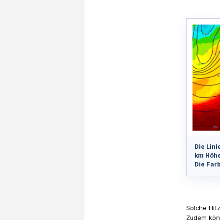
Die Lin
km Höhe
Die Far
Solche Hit
Zudem könn