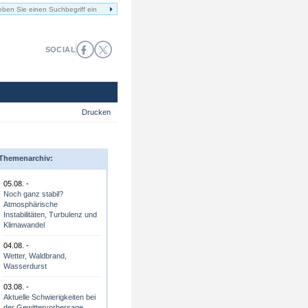
SOCIAL
Drucken
Themenarchiv:
05.08. -
Noch ganz stabil?
Atmosphärische
Instabilitäten, Turbulenz und
Klimawandel
04.08. -
Wetter, Waldbrand,
Wasserdurst
03.08. -
Aktuelle Schwierigkeiten bei
der Gewittervorhersage