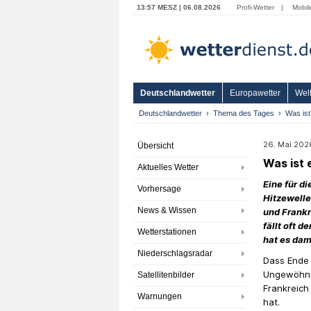
13:57 MESZ | 06.08.2026
Profi-Wetter
|
Mobil
Deutschlandwetter
Europawetter
Welt
Deutschlandwetter
Thema des Tages
Was ist
26. Mai 2026
Übersicht
Was ist 
Aktuelles Wetter
Eine für d
Vorhersage
Hitzewelle
News & Wissen
und Frank
fällt oft d
Wetterstationen
hat es dam
Niederschlagsradar
Dass Ende 
Ungewöhnlic
Satellitenbilder
Frankreich
Warnungen
hat.