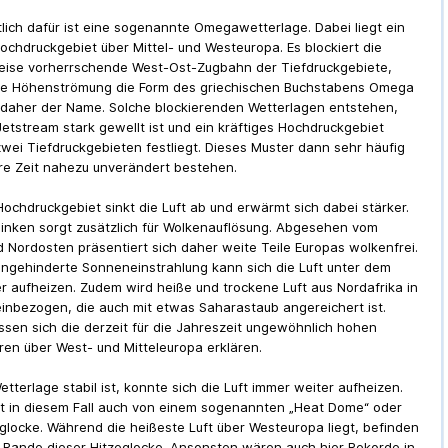
lich dafür ist eine sogenannte Omegawetterlage. Dabei liegt ein
Hochdruckgebiet über Mittel- und Westeuropa. Es blockiert die
ise vorherrschende West-Ost-Zugbahn der Tiefdruckgebiete,
ie Höhenströmung die Form des griechischen Buchstabens Omega
daher der Name. Solche blockierenden Wetterlagen entstehen,
etstream stark gewellt ist und ein kräftiges Hochdruckgebiet
wei Tiefdruckgebieten festliegt. Dieses Muster dann sehr häufig
re Zeit nahezu unverändert bestehen.
Hochdruckgebiet sinkt die Luft ab und erwärmt sich dabei stärker.
inken sorgt zusätzlich für Wolkenauflösung. Abgesehen vom
 Nordosten präsentiert sich daher weite Teile Europas wolkenfrei.
ungehinderte Sonneneinstrahlung kann sich die Luft unter dem
r aufheizen. Zudem wird heiße und trockene Luft aus Nordafrika in
inbezogen, die auch mit etwas Saharastaub angereichert ist.
ssen sich die derzeit für die Jahreszeit ungewöhnlich hohen
en über West- und Mitteleuropa erklären.
tterlage stabil ist, konnte sich die Luft immer weiter aufheizen.
t in diesem Fall auch von einem sogenannten „Heat Dome“ oder
eglocke. Während die heißeste Luft über Westeuropa liegt, befinden
 Rande dieser Hitzeglocke. Ansonsten wären auch hier Rekorde in