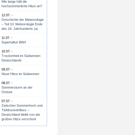
Wie lange hält die
hochsommerliche Hitze an?
12.07. -
Geschichte der Meteorologie
– Teil 10: Meteorologie Ende
des 18. Jahrhunderts (a)
11.07. -
Supertaifun BAVI
10.07. -
Trockenheit im Südwesten
Deutschlands
09.07. -
Neue Hitze im Südwesten
08.07. -
Sommersturm an der
Ostsee
07.07. -
Zwischen Sommerhoch und
Tiefdruckeinfluss –
Deutschland bleibt von der
großen Hitze verschont