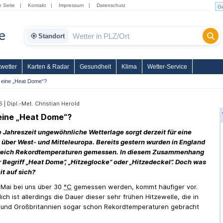
e Seite
|
Kontakt
|
Impressum
|
Datenschutz
Standort
wetter
Karten & Radar
Gesundheit
Klima
Wetter-Service
 eine „Heat Dome“?
 | Dipl.-Met. Christian Herold
eine „Heat Dome“?
ie Jahreszeit ungewöhnliche Wetterlage sorgt derzeit für eine
 über West- und Mitteleuropa. Bereits gestern wurden in England
reich Rekordtemperaturen gemessen. In diesem Zusammenhang
er Begriff „Heat Dome”, „Hitzeglocke” oder „Hitzedeckel”. Doch was
it auf sich?
Mai bei uns über 30
°C
gemessen werden, kommt häufiger vor.
h ist allerdings die Dauer dieser sehr frühen Hitzewelle, die in
 und Großbritannien sogar schon Rekordtemperaturen gebracht