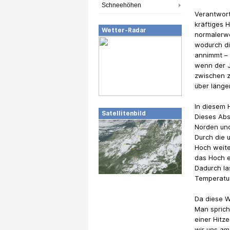
Schneehöhen
Verantwort
kräftiges 
Wetter-Radar
normalerwe
wodurch d
annimmt – 
wenn der J
zwischen z
über länge
In diesem 
Satellitenbild
Dieses Abs
Norden und
Durch die 
Hoch weite
das Hoch e
Dadurch la
Temperatur
Da diese We
Man sprich
einer Hitz
wir uns am