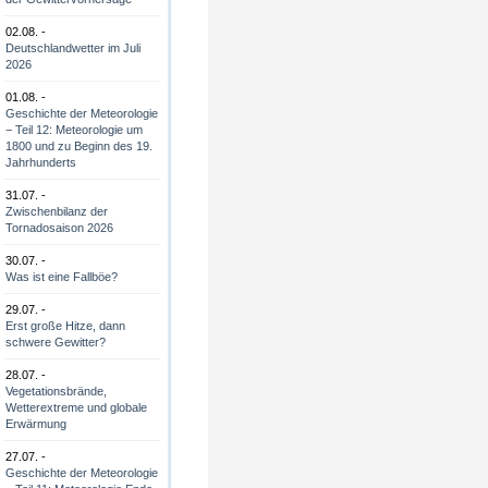
02.08. -
Deutschlandwetter im Juli
2026
01.08. -
Geschichte der Meteorologie
− Teil 12: Meteorologie um
1800 und zu Beginn des 19.
Jahrhunderts
31.07. -
Zwischenbilanz der
Tornadosaison 2026
30.07. -
Was ist eine Fallböe?
29.07. -
Erst große Hitze, dann
schwere Gewitter?
28.07. -
Vegetationsbrände,
Wetterextreme und globale
Erwärmung
27.07. -
Geschichte der Meteorologie