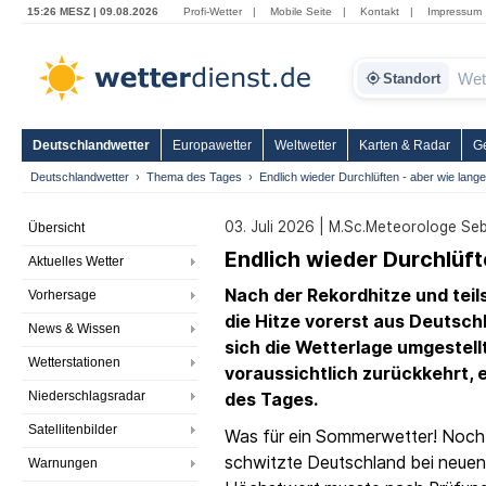
15:26 MESZ | 09.08.2026
Profi-Wetter
|
Mobile Seite
|
Kontakt
|
Impressum
Standort
Deutschlandwetter
Europawetter
Weltwetter
Karten & Radar
G
Deutschlandwetter
Thema des Tages
Endlich wieder Durchlüften - aber wie lang
03. Juli 2026 | M.Sc.Meteorologe Se
Übersicht
Endlich wieder Durchlüft
Aktuelles Wetter
Nach der Rekordhitze und teil
Vorhersage
die Hitze vorerst aus Deutsch
News & Wissen
sich die Wetterlage umgestel
Wetterstationen
voraussichtlich zurückkehrt, 
Niederschlagsradar
des Tages.
Satellitenbilder
Was für ein Sommerwetter! Noc
schwitzte Deutschland bei neuen 
Warnungen