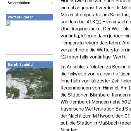
Höchstwert musste nach Prüfun
Schneehöhen
einmal angepasst werden. In Möc
Maximaltemperatur am Samstag, de
Wetter-Radar
sondern bei 41,8
°C
– verursacht 
Übertragungslücke. Der Wert blei
vorläufig, könnte dann jedoch e
Temperaturrekord darstellen. Am 
verzeichnete die Wetterstation 
°C
(ebenfalls vorläufiger Wert).
Satellitenbild
Im Anschluss folgten zu Beginn 
die teilweise von extrem heftige
Innerhalb von kürzester Zeit fiele
Regenmengen vom Himmel. Am Dien
die Stationen Blumberg-Randen u
Württemberg) Mengen nahe 50
l
bayerische Wetterstation Bad Sta
der Nacht zum Mittwoch, den 01. 
auf, die Station in Maßbach (ebe
Minuten.