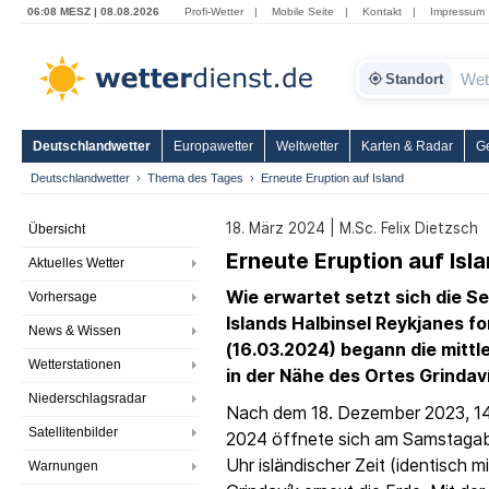
06:08 MESZ | 08.08.2026
Profi-Wetter
|
Mobile Seite
|
Kontakt
|
Impressum
Standort
Deutschlandwetter
Europawetter
Weltwetter
Karten & Radar
G
Deutschlandwetter
Thema des Tages
Erneute Eruption auf Island
18. März 2024 | M.Sc. Felix Dietzsch
Übersicht
Erneute Eruption auf Isl
Aktuelles Wetter
Wie erwartet setzt sich die Se
Vorhersage
Islands Halbinsel Reykjanes 
News & Wissen
(16.03.2024) begann die mittl
Wetterstationen
in der Nähe des Ortes Grindaví
Niederschlagsradar
Nach dem 18. Dezember 2023, 14.
Satellitenbilder
2024 öffnete sich am Samstagab
Uhr isländischer Zeit (identisch 
Warnungen