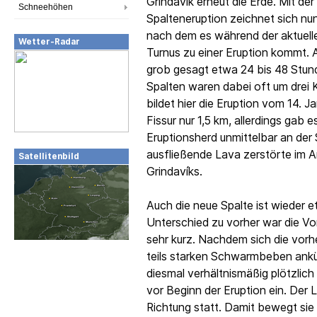
Grindavík erneut die Erde. Mit der 
Schneehöhen
Spalteneruption zeichnet sich nun
nach dem es während der aktuell
Wetter-Radar
Turnus zu einer Eruption kommt. A
grob gesagt etwa 24 bis 48 Stun
Spalten waren dabei oft um drei 
bildet hier die Eruption vom 14. J
Fissur nur 1,5 km, allerdings gab 
Eruptionsherd unmittelbar an der 
ausfließende Lava zerstörte im 
Satellitenbild
Grindavíks.
Auch die neue Spalte ist wieder e
Unterschied zu vorher war die Vor
sehr kurz. Nachdem sich die vorh
teils starken Schwarmbeben ankün
diesmal verhältnismäßig plötzlich
vor Beginn der Eruption ein. Der L
Richtung statt. Damit bewegt sie s