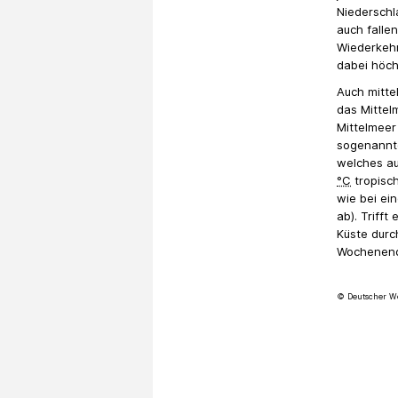
Niederschl
auch falle
Wiederkehr
dabei höch
Auch mittel
das Mittel
Mittelmeer
sogenannte
welches a
°C
tropisc
wie bei ei
ab). Triff
Küste durc
Wochenende
© Deutscher We