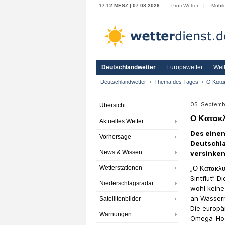
17:12 MESZ | 07.08.2026
Profi-Wetter
|
Mobil
Deutschlandwetter
Europawetter
Welt
Deutschlandwetter
Thema des Tages
Ο Κατα
05. Septemb
Übersicht
Ο Κατακ
Aktuelles Wetter
Des einen
Vorhersage
Deutschla
News & Wissen
versinken
Wetterstationen
„Ο Κατακλυσ
Sintflut”. 
Niederschlagsradar
wohl keine
an Wasserm
Satellitenbilder
Die europä
Warnungen
Omega-Hoc