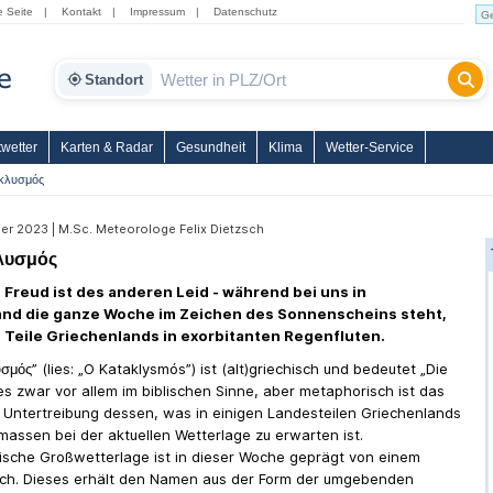
e Seite
|
Kontakt
|
Impressum
|
Datenschutz
Standort
wetter
Karten & Radar
Gesundheit
Klima
Wetter-Service
κλυσμός
er 2023 | M.Sc. Meteorologe Felix Dietzsch
λυσμός
 Freud ist des anderen Leid - während bei uns in
nd die ganze Woche im Zeichen des Sonnenscheins steht,
 Teile Griechenlands in exorbitanten Regenfluten.
μός” (lies: „O Kataklysmós”) ist (alt)griechisch und bedeutet „Die
Dies zwar vor allem im biblischen Sinne, aber metaphorisch ist das
 Untertreibung dessen, was in einigen Landesteilen Griechenlands
assen bei der aktuellen Wetterlage zu erwarten ist.
ische Großwetterlage ist in dieser Woche geprägt von einem
h. Dieses erhält den Namen aus der Form der umgebenden