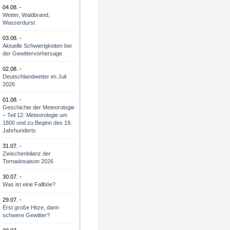
04.08. -
Wetter, Waldbrand,
Wasserdurst
03.08. -
Aktuelle Schwierigkeiten bei
der Gewittervorhersage
02.08. -
Deutschlandwetter im Juli
2026
01.08. -
Geschichte der Meteorologie
− Teil 12: Meteorologie um
1800 und zu Beginn des 19.
Jahrhunderts
31.07. -
Zwischenbilanz der
Tornadosaison 2026
30.07. -
Was ist eine Fallböe?
29.07. -
Erst große Hitze, dann
schwere Gewitter?