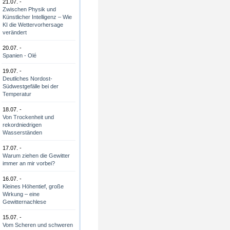
21.07. -
Zwischen Physik und
Künstlicher Intelligenz – Wie
KI die Wettervorhersage
verändert
20.07. -
Spanien - Olé
19.07. -
Deutliches Nordost-
Südwestgefälle bei der
Temperatur
18.07. -
Von Trockenheit und
rekordniedrigen
Wasserständen
17.07. -
Warum ziehen die Gewitter
immer an mir vorbei?
16.07. -
Kleines Höhentief, große
Wirkung – eine
Gewitternachlese
15.07. -
Vom Scheren und schweren