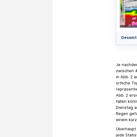
Gesamtn
Je nachde
zwischen 4
in Abb. 2 
örtliche T
repräsenti
Abb. 2 ers
fallen kön
Dienstag a
Regen gefa
einem kürz
Überhaupt 
jede Stati