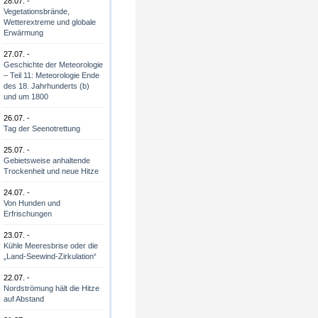
28.07. -
Vegetationsbrände,
Wetterextreme und globale
Erwärmung
27.07. -
Geschichte der Meteorologie
– Teil 11: Meteorologie Ende
des 18. Jahrhunderts (b)
und um 1800
26.07. -
Tag der Seenotrettung
25.07. -
Gebietsweise anhaltende
Trockenheit und neue Hitze
24.07. -
Von Hunden und
Erfrischungen
23.07. -
Kühle Meeresbrise oder die
„Land-Seewind-Zirkulation“
22.07. -
Nordströmung hält die Hitze
auf Abstand