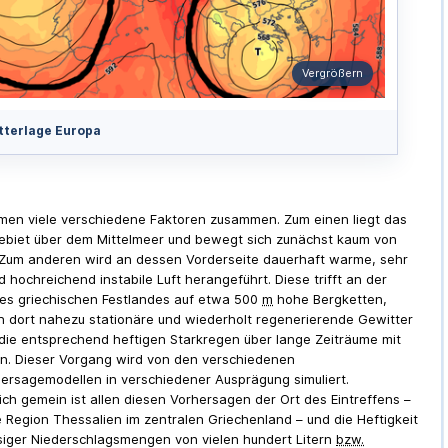
Vergrößern
terlage Europa
en viele verschiedene Faktoren zusammen. Zum einen liegt das
ebiet über dem Mittelmeer und bewegt sich zunächst kaum von
. Zum anderen wird an dessen Vorderseite dauerhaft warme, sehr
 hochreichend instabile Luft herangeführt. Diese trifft an der
es griechischen Festlandes auf etwa 500
m
hohe Bergketten,
h dort nahezu stationäre und wiederholt regenerierende Gewitter
die entsprechend heftigen Starkregen über lange Zeiträume mit
en. Dieser Vorgang wird von den verschiedenen
ersagemodellen in verschiedener Ausprägung simuliert.
ich gemein ist allen diesen Vorhersagen der Ort des Eintreffens –
e Region Thessalien im zentralen Griechenland – und die Heftigkeit
esiger Niederschlagsmengen von vielen hundert Litern
bzw.