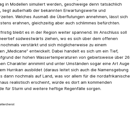
ag in Modellen simuliert werden, geschweige denn tatsächlich
n, liegt außerhalb der bekannten Erwartungswerte und
zeiten. Welches Ausmaß die Überflutungen annehmen, lässt sich
stens erahnen, gleichzeitig aber auch schlimmes befürchten.
fristig bleibt es in der Region weiter spannend. Im Anschluss soll
meertief südwestwärts ziehen, wo es sich über dem offenen
 nochmals verstärkt und sich möglicherweise zu einem
n „Medicane” entwickelt. Dabei handelt es sich um ein Tief,
ufgrund der hohen Wassertemperaturen von gebietsweise über 26
hen Charakter annimmt und unter Umständen sogar eine Art Auge
nem Hurrikan ausbildet (daraus leitet sich auch die Namensgebung
t es dann nochmals auf Land, was vor allem für die nordafrikanische
haus realistisch erscheint, würde es dort am kommenden
 für Sturm und weitere heftige Regenfälle sorgen.
tterdienst