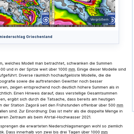
Vergrößern
iederschlag Griechenland
m, welches Modell man betrachtet, schwanken die Summen
00 und in der Spitze weit über 1000
mm
. Einige dieser Modelle sind
aufgeführt. Diverse räumlich hochaufgelöste Modelle, die die
opografie sowie die auftretenden Gewitter noch besser
eren, zeigen entsprechend noch deutlich höhere Summen als in
ichtlich. Einen Hinweis darauf, dass vierstellige Gesamtsummen
nen, ergibt sich durch die Tatsache, dass bereits am heutigen
n der Station Zagorá seit den Frühstunden offenbar über 500
mm
llen sind. Zur Einordnung: Das ist mehr als die doppelte Menge in
eren Zeitraum als beim Ahrtal-Hochwasser 2021.
sprengen die erwarteten Niederschlagsmengen wohl so ziemlich
stik. Dass innerhalb von zwei bis drei Tagen über 1000
mm