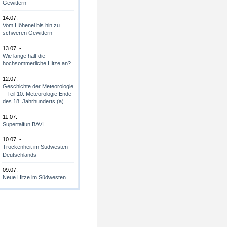
Gewittern
14.07. -
Vom Höhenei bis hin zu
schweren Gewittern
13.07. -
Wie lange hält die
hochsommerliche Hitze an?
12.07. -
Geschichte der Meteorologie
– Teil 10: Meteorologie Ende
des 18. Jahrhunderts (a)
11.07. -
Supertaifun BAVI
10.07. -
Trockenheit im Südwesten
Deutschlands
09.07. -
Neue Hitze im Südwesten