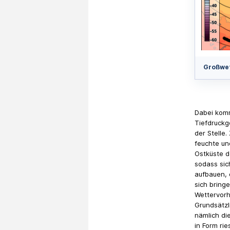
Großwet
Dabei komm
Tiefdruckg
der Stelle
feuchte und
Ostküste d
sodass sic
aufbauen, 
sich bring
Wettervorh
Grundsätzl
nämlich di
in Form ri