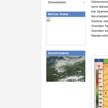
Höhenström
Schneehöhen
wird diese
bei Spanie
Wetter-Radar
Konstellat
Summe zwi
Stunden fi
Stunden be
Niedersch
Satellitenbild