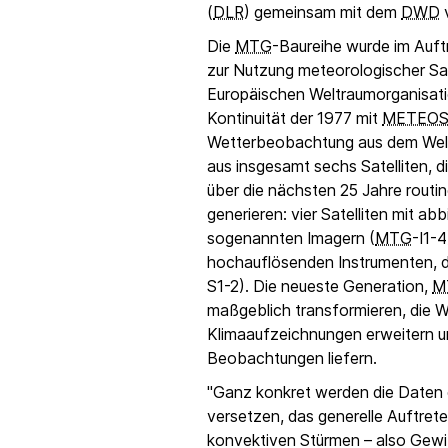
(
DLR
) gemeinsam mit dem
DWD
v
Die
MTG
-Baureihe wurde im Auft
zur Nutzung meteorologischer Sat
Europäischen Weltraumorganisat
Kontinuität der 1977 mit
METEOS
Wetterbeobachtung aus dem Weltr
aus insgesamt sechs Satelliten, d
über die nächsten 25 Jahre rout
generieren: vier Satelliten mit a
sogenannten
Imagern
(
MTG
-I1-4
hochauflösenden Instrumenten,
S1-2). Die neueste Generation,
M
maßgeblich transformieren, die W
Klimaaufzeichnungen erweitern un
Beobachtungen liefern.
"Ganz konkret werden die Daten
versetzen, das generelle Auftret
konvektiven Stürmen – also Gewit