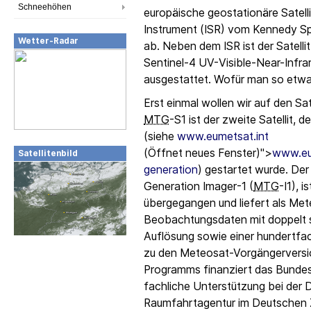
Schneehöhen
europäische geostationäre Satelli
Instrument (ISR) vom
Kennedy Sp
Wetter-Radar
ab. Neben dem ISR ist der Satell
Sentinel-4 UV-
Visible-Near-Infra
ausgestattet. Wofür man so etwas
Erst einmal wollen wir auf den Sat
MTG
-S1 ist der zweite Satellit,
(siehe
www.eumetsat.int
(Öffnet neues Fenster)">
www.eum
Satellitenbild
generation
) gestartet wurde. Der
Generation Imager
-1 (
MTG
-I1), 
übergegangen und liefert als Me
Beobachtungsdaten mit doppelt so
Auflösung sowie einer hundertfa
zu den Meteosat-Vorgängerversi
Programms finanziert das Bundesm
fachliche Unterstützung bei der 
Raumfahrtagentur im Deutschen 