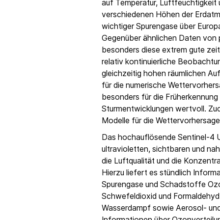
auf Temperatur, Luftfeuchtigkeit 
verschiedenen Höhen der Erdatmo
wichtiger Spurengase über Europa
Gegenüber ähnlichen Daten von po
besonders diese extrem gute zeitl
relativ kontinuierliche Beobacht
gleichzeitig hohen räumlichen Au
für die numerische Wettervorhers
besonders für die Früherkennung
Sturmentwicklungen wertvoll. Zud
Modelle für die Wettervorhersage
Das hochauflösende Sentinel-4 
ultravioletten, sichtbaren und na
die Luftqualität und die Konzent
Hierzu liefert es stündlich Inform
Spurengase und Schadstoffe Ozon
Schwefeldioxid und Formaldehyd
Wasserdampf sowie Aerosol- und
Informationen über Ozonverteilun