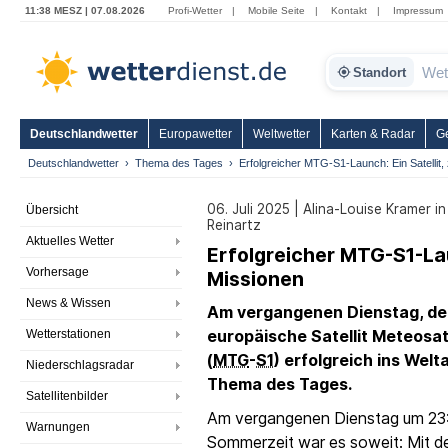
11:38 MESZ | 07.08.2026
Profi-Wetter
|
Mobile Seite
|
Kontakt
|
Impressum
Standort
Deutschlandwetter
Europawetter
Weltwetter
Karten & Radar
G
Deutschlandwetter
Thema des Tages
Erfolgreicher MTG-S1-Launch: Ein Satellit,
06. Juli 2025 | Alina-Louise Kramer i
Übersicht
Reinartz
Aktuelles Wetter
Erfolgreicher MTG-S1-Lau
Vorhersage
Missionen
News & Wissen
Am vergangenen Dienstag, dem 
Wetterstationen
europäische Satellit Meteosa
(
MTG
-
S1
) erfolgreich ins Welt
Niederschlagsradar
Thema des Tages.
Satellitenbilder
Am vergangenen Dienstag um 23:
Warnungen
Sommerzeit war es soweit: Mit 