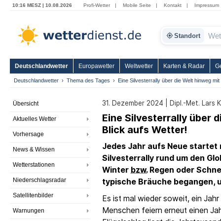
10:16 MESZ | 10.08.2026
Profi-Wetter
|
Mobile Seite
|
Kontakt
|
Impressum
Standort
Deutschlandwetter
Europawetter
Weltwetter
Karten & Radar
G
Deutschlandwetter
Thema des Tages
Eine Silvesterrally über die Welt hinweg mit
31. Dezember 2024 | Dipl.-Met. Lars 
Übersicht
Eine Silvesterrally über 
Aktuelles Wetter
Blick aufs Wetter!
Vorhersage
Jedes Jahr aufs Neue startet
News & Wissen
Silvesterrally rund um den Gl
Wetterstationen
Winter
bzw.
Regen oder Schne
Niederschlagsradar
typische Bräuche begangen, u
Satellitenbilder
Es ist mal wieder soweit, ein Jah
Menschen feiern erneut einen Ja
Warnungen