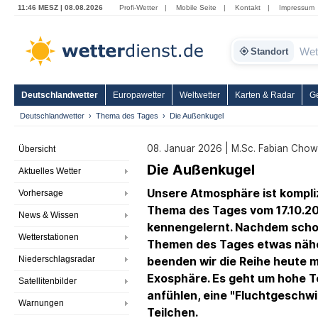
11:46 MESZ | 08.08.2026
Profi-Wetter
|
Mobile Seite
|
Kontakt
|
Impressum
Standort
Deutschlandwetter
Europawetter
Weltwetter
Karten & Radar
G
Deutschlandwetter
Thema des Tages
Die Außenkugel
08. Januar 2026 | M.Sc. Fabian Chow
Übersicht
Die Außenkugel
Aktuelles Wetter
Unsere Atmosphäre ist komplizi
Vorhersage
Thema des Tages vom 17.10.20
News & Wissen
kennengelernt. Nachdem schon
Wetterstationen
Themen des Tages etwas nähe
Niederschlagsradar
beenden wir die Reihe heute m
Exosphäre. Es geht um hohe Te
Satellitenbilder
anfühlen, eine "Fluchtgeschwi
Warnungen
Teilchen.