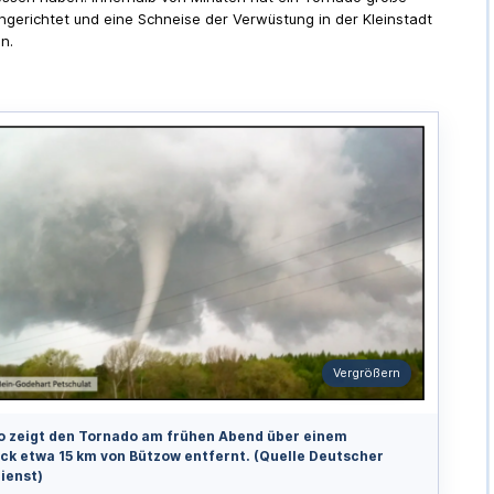
gerichtet und eine Schneise der Verwüstung in der Kleinstadt
n.
Vergrößern
o zeigt den Tornado am frühen Abend über einem
ck etwa 15 km von Bützow entfernt. (Quelle Deutscher
ienst)