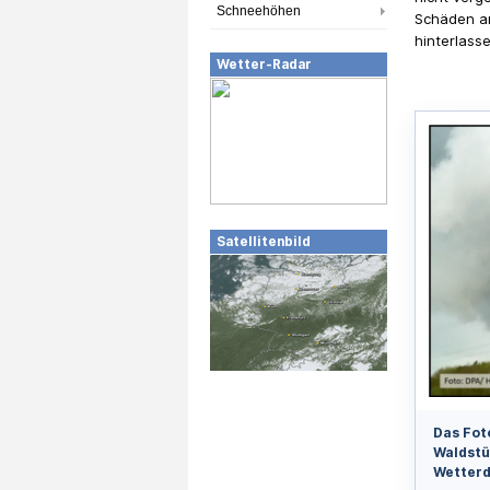
Schneehöhen
Schäden an
hinterlasse
Wetter-Radar
Satellitenbild
Das Fot
Waldstü
Wetterd