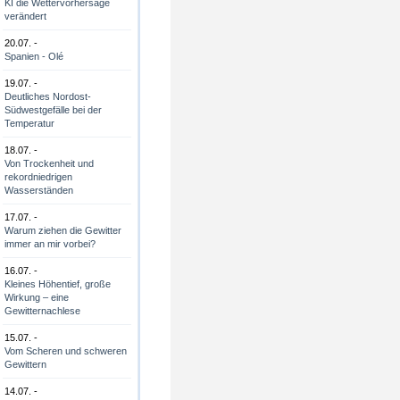
KI die Wettervorhersage
verändert
20.07. -
Spanien - Olé
19.07. -
Deutliches Nordost-
Südwestgefälle bei der
Temperatur
18.07. -
Von Trockenheit und
rekordniedrigen
Wasserständen
17.07. -
Warum ziehen die Gewitter
immer an mir vorbei?
16.07. -
Kleines Höhentief, große
Wirkung – eine
Gewitternachlese
15.07. -
Vom Scheren und schweren
Gewittern
14.07. -