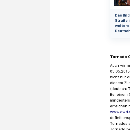
Das Bild
Straße i
weitere
Deutsch
Tornado 
Auch wir m
05.05.2015
nicht nur 
diesem Zu
(deutsch: 
Bei einem 
mindestens
erreichen m
www.dwd.d
definitions
Tornados s
Tornado be