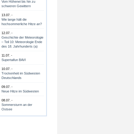
Vom Höhenei bis hin zu
schweren Gewittern
13.07. -
Wie lange hält die
hochsommerliche Hitze an?
12.07. -
Geschichte der Meteorologie
– Teil 10: Meteorologie Ende
des 18. Jahrhunderts (a)
11.07. -
Supertaifun BAVI
10.07. -
Trockenheit im Südwesten
Deutschlands
09.07. -
Neue Hitze im Südwesten
08.07. -
Sommersturm an der
Ostsee