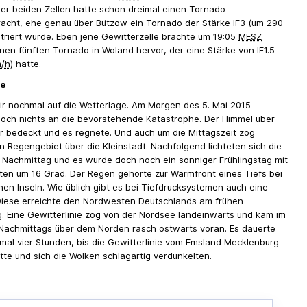
der beiden Zellen hatte schon dreimal einen Tornado
acht, ehe genau über Bützow ein Tornado der Stärke IF3 (um 290
striert wurde. Eben jene Gewitterzelle brachte um 19:05
MESZ
nen fünften Tornado in Woland hervor, der eine Stärke von IF1.5
/h
) hatte.
ge
r nochmal auf die Wetterlage. Am Morgen des 5. Mai 2015
noch nichts an die bevorstehende Katastrophe. Der Himmel über
 bedeckt und es regnete. Und auch um die Mittagszeit zog
n Regengebiet über die Kleinstadt. Nachfolgend lichteten sich die
Nachmittag und es wurde doch noch ein sonniger Frühlingstag mit
en um 16 Grad. Der Regen gehörte zur Warmfront eines Tiefs bei
chen Inseln. Wie üblich gibt es bei Tiefdrucksystemen auch eine
 Diese erreichte den Nordwesten Deutschlands am frühen
. Eine Gewitterlinie zog von der Nordsee landeinwärts und kam im
Nachmittags über dem Norden rasch ostwärts voran. Es dauerte
mal vier Stunden, bis die Gewitterlinie vom Emsland Mecklenburg
atte und sich die Wolken schlagartig verdunkelten.