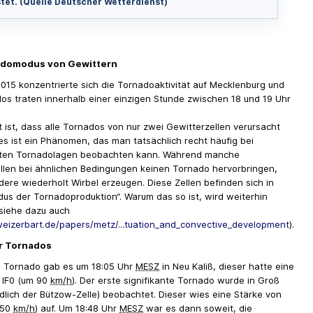
stet. (Quelle Deutscher Wetterdienst)
adomodus von Gewittern
015 konzentrierte sich die Tornadoaktivität auf Mecklenburg und
dos traten innerhalb einer einzigen Stunde zwischen 18 und 19 Uhr
t ist, dass alle Tornados von nur zwei Gewitterzellen verursacht
es ist ein Phänomen, das man tatsächlich recht häufig bei
ten Tornadolagen beobachten kann. Während manche
llen bei ähnlichen Bedingungen keinen Tornado hervorbringen,
ere wiederholt Wirbel erzeugen. Diese Zellen befinden sich in
us der Tornadoproduktion“. Warum das so ist, wird weiterhin
(siehe dazu auch
izerbart.de/papers/metz/...tuation_and_convective_development
).
r Tornados
n Tornado gab es um 18:05 Uhr
MESZ
in Neu Kaliß, dieser hatte eine
 IF0 (um 90
km/h
). Der erste signifikante Tornado wurde in Groß
dlich der Bützow-Zelle) beobachtet. Dieser wies eine Stärke von
250
km/h
) auf. Um 18:48 Uhr
MESZ
war es dann soweit, die