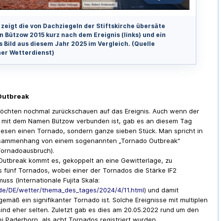
 zeigt die von Dachziegeln der Stiftskirche übersäte
n Bützow 2015 kurz nach dem Ereignis (links) und ein
s Bild aus diesem Jahr 2025 im Vergleich. (Quelle
er Wetterdienst)
Outbreak
öchten nochmal zurückschauen auf das Ereignis. Auch wenn der
 mit dem Namen Bützow verbunden ist, gab es an diesem Tag
diesen einen Tornado, sondern ganze sieben Stück. Man spricht in
sammenhang von einem sogenannten „Tornado Outbreak“
Tornadoausbruch).
Outbreak kommt es, gekoppelt an eine Gewitterlage, zu
 fünf Tornados, wobei einer der Tornados die Stärke IF2
uss (Internationale Fujita Skala:
e/DE/wetter/thema_des_tages/2024/4/11.html
) und damit
gemäß ein signifikanter Tornado ist. Solche Ereignisse mit multiplen
ind eher selten. Zuletzt gab es dies am 20.05.2022 rund um den
i Paderborn, als acht Tornados registriert wurden