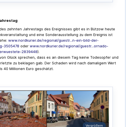
Jahrestag
 des zehnten Jahrestags des Ereignisses gibt es in Bützow heute
kveranstaltung und eine Sonderausstellung zu dem Ereignis ist
iehe:
www.nordkurier.de/regional/guestr...n-ein-bild-der-
ng-3505478
oder
www.nordkurier.de/regional/guestr...ornado-
erwuestete-2839448
).
on Glück sprechen, dass es an diesem Tag keine Todesopfer und
erletzte zu beklagen gab. Der Schaden wird nach damaligem Wert
ls 40 Millionen Euro geschätzt.
Vergrößern