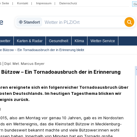
e Seite
|
Kontakt
|
Impressum
|
Datenschutz
Standort
wetter
Karten & Radar
Gesundheit
Klima
Wetter-Service
e Bützow – Ein Tornadoausbruch der in Erinnerung bleibt
 | Dipl. Met. Marcus Beyer
 Bützow – Ein Tornadoausbruch der in Erinnerung
hren ereignete sich ein folgenreicher Tornadoausbruch über
sten Deutschlands. Im heutigen Tagesthema blicken wir
reignis zurück.
g
015, also am Montag vor genau 10 Jahren, gab es im Nordosten
ds ein Wettereignis, das die Kleinstadt Bützow in Mecklenburg-
n bundesweit bekannt machte und viele Bützower:innen wohl
essen haben. Innerhalb von Minuten hat ein Tornado große