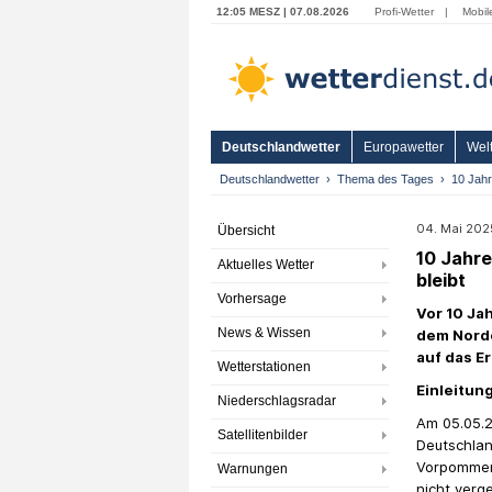
12:05 MESZ | 07.08.2026
Profi-Wetter
|
Mobil
Deutschlandwetter
Europawetter
Welt
Deutschlandwetter
Thema des Tages
10 Jahr
04. Mai 2025
Übersicht
10 Jahre
Aktuelles Wetter
bleibt
Vorhersage
Vor 10 Ja
News & Wissen
dem Nordo
auf das E
Wetterstationen
Einleitun
Niederschlagsradar
Am 05.05.2
Satellitenbilder
Deutschlan
Vorpommer
Warnungen
nicht verg