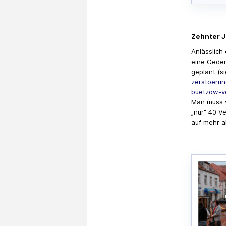
Zehnter 
Anlässlich
eine Geden
geplant (s
zerstoeru
buetzow-v
Man muss v
„nur“ 40 V
auf mehr a