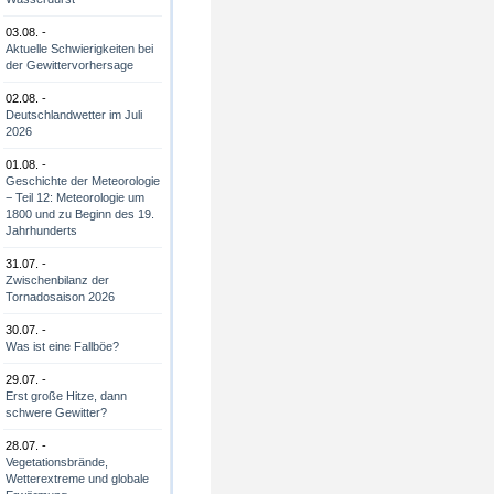
03.08. -
Aktuelle Schwierigkeiten bei
der Gewittervorhersage
02.08. -
Deutschlandwetter im Juli
2026
01.08. -
Geschichte der Meteorologie
− Teil 12: Meteorologie um
1800 und zu Beginn des 19.
Jahrhunderts
31.07. -
Zwischenbilanz der
Tornadosaison 2026
30.07. -
Was ist eine Fallböe?
29.07. -
Erst große Hitze, dann
schwere Gewitter?
28.07. -
Vegetationsbrände,
Wetterextreme und globale