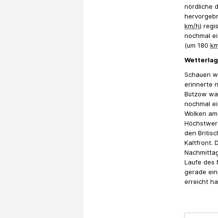
nördliche 
hervorgebr
km/h
) regi
nochmal ei
(um 180
km
Wetterla
Schauen wi
erinnerte 
Bützow war
nochmal ei
Wolken am 
Höchstwert
den Britis
Kaltfront.
Nachmittag
Laufe des 
gerade ein
erreicht h