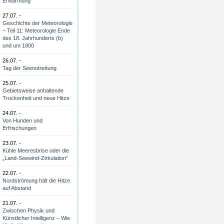
Erwärmung
27.07. -
Geschichte der Meteorologie
– Teil 11: Meteorologie Ende
des 18. Jahrhunderts (b)
und um 1800
26.07. -
Tag der Seenotrettung
25.07. -
Gebietsweise anhaltende
Trockenheit und neue Hitze
24.07. -
Von Hunden und
Erfrischungen
23.07. -
Kühle Meeresbrise oder die
„Land-Seewind-Zirkulation“
22.07. -
Nordströmung hält die Hitze
auf Abstand
21.07. -
Zwischen Physik und
Künstlicher Intelligenz – Wie