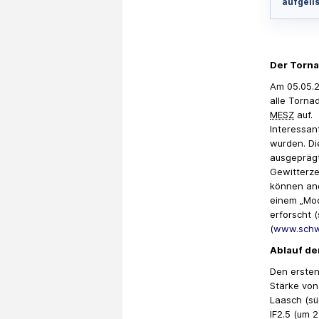
aufgeli
Der Torn
Am 05.05.2
alle Torna
MESZ
auf.
Interessan
wurden. Di
ausgepräg
Gewitterze
können and
einem „Mod
erforscht 
(
www.schwe
Ablauf de
Den erste
Stärke von
Laasch (sü
IF2.5 (um 