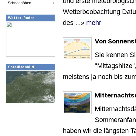
und erste meteorologisc
Schneehöhen
Wetterbeobachtung Datu
Wetter-Radar
des ...
»
mehr
Von Sonnens
Sie kennen Sie
"Mittagshitze"
Satellitenbild
meistens ja noch bis zum
Mitternacht
Mitternachts
Sommeranfang 
haben wir die längsten T