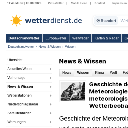
11:43 MESZ | 08.08.2026
Profi-Wetter
|
Mobile Seite
|
Kontakt
|
Impressum
Standort
Deutschlandwetter
Europawetter
Weltwetter
Karten & Radar
G
Deutschlandwetter
News & Wissen
Wissen
News & Wissen
Übersicht
Aktuelles Wetter
News
Wissen
Klima
Welt
Fot
Vorhersage
Geschichte de
News & Wissen
Meteorologie
Wetterstationen
meteorologis
Wetterbeoba
Niederschlagsradar
Satellitenbilder
Geschichte der Meteorolo
Warnungen