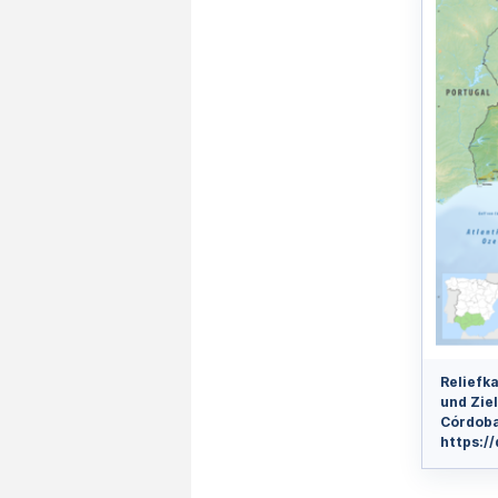
Reliefk
und Zie
Córdoba,
https://