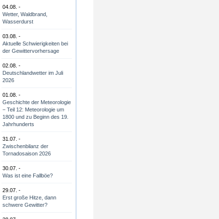
04.08. -
Wetter, Waldbrand,
Wasserdurst
03.08. -
Aktuelle Schwierigkeiten bei
der Gewittervorhersage
02.08. -
Deutschlandwetter im Juli
2026
01.08. -
Geschichte der Meteorologie
− Teil 12: Meteorologie um
1800 und zu Beginn des 19.
Jahrhunderts
31.07. -
Zwischenbilanz der
Tornadosaison 2026
30.07. -
Was ist eine Fallböe?
29.07. -
Erst große Hitze, dann
schwere Gewitter?