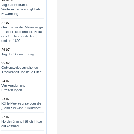
28.07. -
Vegetationsbrände,
Wetterextreme und globale
Erwärmung
27.07. -
Geschichte der Meteorologie
– Teil 11: Meteorologie Ende
des 18. Jahrhunderts (b)
und um 1800
26.07. -
Tag der Seenotrettung
25.07. -
Gebietsweise anhaltende
Trockenheit und neue Hitze
24.07. -
Von Hunden und
Erfrischungen
23.07. -
Kühle Meeresbrise oder die
„Land-Seewind-Zirkulation“
22.07. -
Nordströmung hält die Hitze
auf Abstand