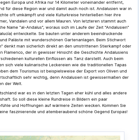
 liegen Europa und Afrika nur 14 Kilometer voneinander entfernt,
d für diese Region war und damit auch noch ist. Andalusien war in
hte oft umkämpft und viele Kulturkreise hinterließen hier ihre
mer, Vandalen und vor allem Mauren. Von letzteren stammt auch
che Name "al-Andalus", woraus sich im Laufe der Zeit "Andalusien"
alucía
) entwickelte. Sie bauten unter anderem beeindruckende
und Paläste mit wunderschönen Gartenanlagen. Beim Stichwort
n" denkt man sicherlich direkt an den umstrittenen Stierkampf oder
n Flamenco, der in gewisser Hinsicht die Geschichte Andalusiens
schiedenen kulturellen Einflüssen als Tanz darstellt. Auch beim
n sich viele kulinarische Leckereien wie die traditionellen Tapas
ben dem Tourismus ist beispielsweise der Export von Oliven und
irtschaftlich sehr wichtig, denn Andalusien ist gewissermaßen der
en der Welt.
utschland war es in den letzten Tagen eher kühl und alles andere
gshaft. So soll diese kleine Rundreise in Bildern ein paar
efühle und Hoffnungen auf wärmere Zeiten wecken. Kommen Sie
n eine faszinierende und atemberaubend schöne Gegend Europas!