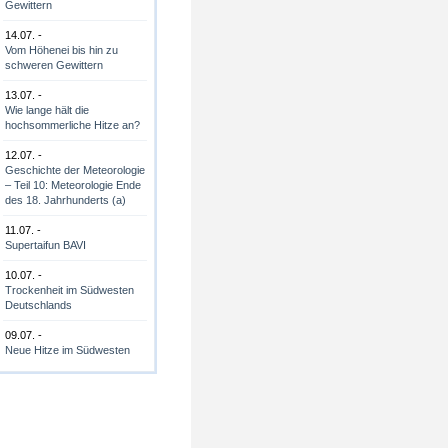
Gewittern
14.07. -
Vom Höhenei bis hin zu
schweren Gewittern
13.07. -
Wie lange hält die
hochsommerliche Hitze an?
12.07. -
Geschichte der Meteorologie
– Teil 10: Meteorologie Ende
des 18. Jahrhunderts (a)
11.07. -
Supertaifun BAVI
10.07. -
Trockenheit im Südwesten
Deutschlands
09.07. -
Neue Hitze im Südwesten