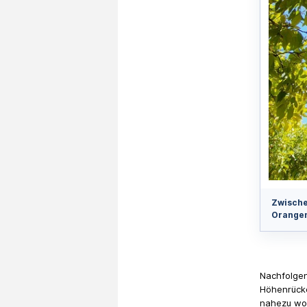
Zwische
Orange
Nachfolgen
Höhenrücke
nahezu wol