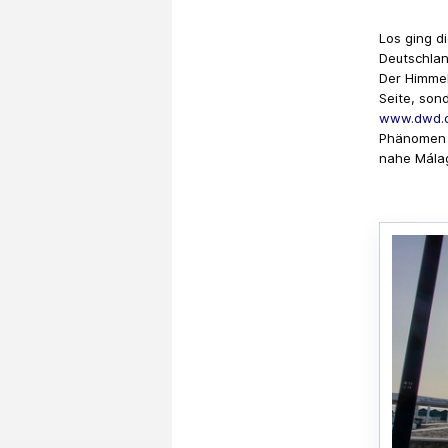
Los ging di
Deutschlan
Der Himmel
Seite, son
www.dwd.d
Phänomen 
nahe Mála