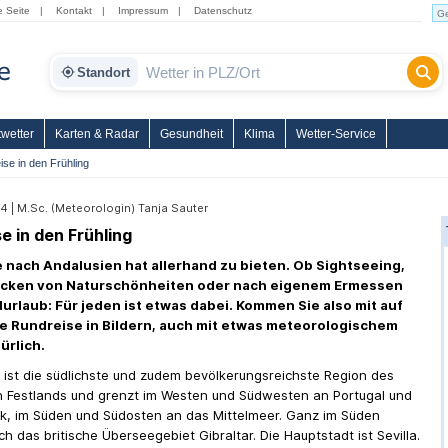
e Seite
|
Kontakt
|
Impressum
|
Datenschutz
Standort
wetter
Karten & Radar
Gesundheit
Klima
Wetter-Service
ise in den Frühling
24 | M.Sc. (Meteorologin) Tanja Sauter
se in den Frühling
e nach Andalusien hat allerhand zu bieten. Ob Sightseeing,
ecken von Naturschönheiten oder nach eigenem Ermessen
durlaub: Für jeden ist etwas dabei. Kommen Sie also mit auf
ne Rundreise in Bildern, auch mit etwas meteorologischem
ürlich.
 ist die südlichste und zudem bevölkerungsreichste Region des
 Festlands und grenzt im Westen und Südwesten an Portugal und
ik, im Süden und Südosten an das Mittelmeer. Ganz im Süden
ch das britische Überseegebiet Gibraltar. Die Hauptstadt ist Sevilla.