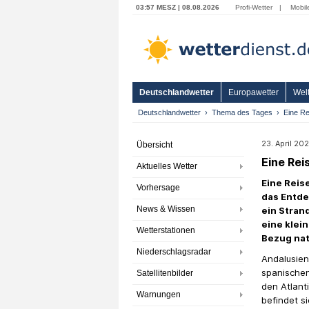
03:57 MESZ | 08.08.2026
Profi-Wetter
|
Mobil
Deutschlandwetter
Europawetter
Welt
Deutschlandwetter
Thema des Tages
Eine Re
23. April 20
Übersicht
Eine Rei
Aktuelles Wetter
Eine Reis
Vorhersage
das Entd
News & Wissen
ein Stran
eine klei
Wetterstationen
Bezug nat
Niederschlagsradar
Andalusien
spanischen
Satellitenbilder
den Atlant
Warnungen
befindet si