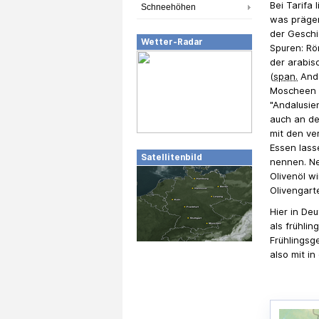
Bei Tarifa
Schneehöhen
was prägen
der Geschic
Wetter-Radar
Spuren: Rö
der arabis
(
span.
And
Moscheen 
"Andalusie
auch an de
mit den ver
Essen lasse
Satellitenbild
nennen. Ne
Olivenöl w
Olivengart
Hier in De
als frühlin
Frühlingsg
also mit i