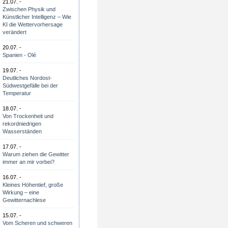
21.07. -
Zwischen Physik und
Künstlicher Intelligenz – Wie
KI die Wettervorhersage
verändert
20.07. -
Spanien - Olé
19.07. -
Deutliches Nordost-
Südwestgefälle bei der
Temperatur
18.07. -
Von Trockenheit und
rekordniedrigen
Wasserständen
17.07. -
Warum ziehen die Gewitter
immer an mir vorbei?
16.07. -
Kleines Höhentief, große
Wirkung – eine
Gewitternachlese
15.07. -
Vom Scheren und schweren