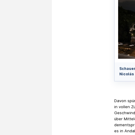
Schauer
Nicolás
Davon spür
in vollen Z
Geschwind
über Mitte
dementspre
es in Anda