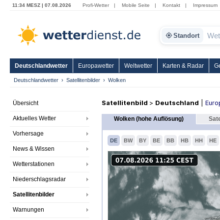
11:34 MESZ | 07.08.2026
Profi-Wetter
|
Mobile Seite
|
Kontakt
|
Impressum
Standort
Deutschlandwetter
Europawetter
Weltwetter
Karten & Radar
G
Deutschlandwetter
Satellitenbilder
Wolken
Satellitenbild
>
Deutschland
|
Euro
Übersicht
Aktuelles Wetter
Wolken (hohe Auflösung)
Sate
Vorhersage
DE
BW
BY
BE
BB
HB
HH
HE
News & Wissen
Wetterstationen
Niederschlagsradar
Satellitenbilder
Warnungen