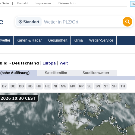
e Seite
|
Kontakt
|
Impressum
|
Datenschutz
Standort
wetter
Karten & Radar
Gesundheit
Klima
Wetter-Service
nbild
>
Deutschland
|
Europa
|
Welt
(hohe Auflösung)
Satellitenfilm
Satellitenwetter
BY
BE
BB
HB
HH
HE
NI
NW
MV
RP
SL
SN
ST
SH
TH