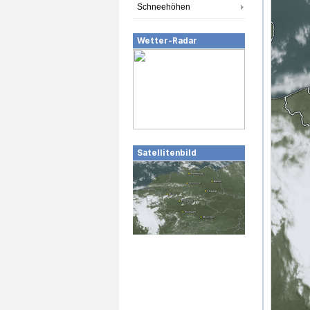
Schneehöhen
Wetter-Radar
Satellitenbild