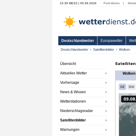
10:39 MESZ | 09.08.2026
Profi-Wetter
|
Mobil
Deutschlandwetter
Europawetter
Welt
Deutschlandwetter
Satellitenbilder
Wolken
Satellite
Übersicht
Aktuelles Wetter
Wolken 
Vorhersage
DE
BW
News & Wissen
Wetterstationen
Niederschlagsradar
Satellitenbilder
Warnungen