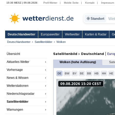
15:30 MESZ | 09.08.2026
Profi-Wetter
|
Mobile Seite
|
Kontakt
|
Impressum
Standort
Deutschlandwetter
Europawetter
Weltwetter
Karten & Radar
G
Deutschlandwetter
Satellitenbilder
Wolken
Satellitenbild
>
Deutschland
|
Euro
Übersicht
Aktuelles Wetter
Wolken (hohe Auflösung)
Sate
Vorhersage
DE
BW
BY
BE
BB
HB
HH
HE
News & Wissen
Wetterstationen
Niederschlagsradar
Satellitenbilder
Warnungen