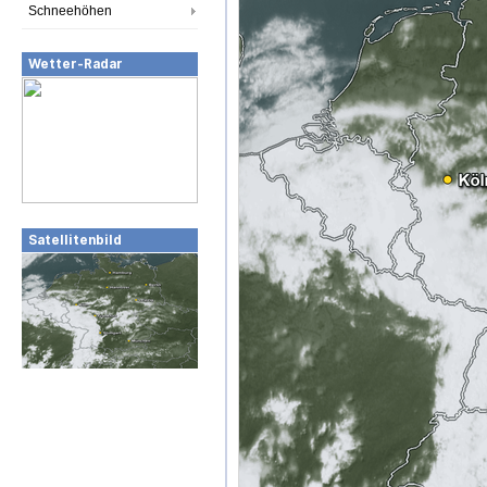
Schneehöhen
Wetter-Radar
Satellitenbild