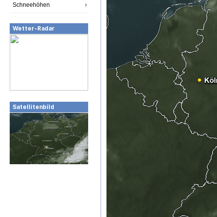
Schneehöhen
Wetter-Radar
Satellitenbild