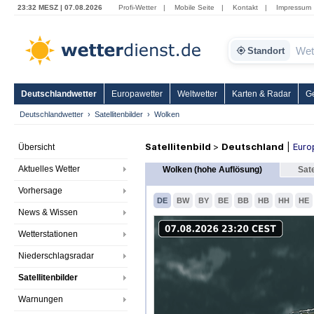
23:32 MESZ | 07.08.2026
Profi-Wetter
|
Mobile Seite
|
Kontakt
|
Impressum
Standort
Deutschlandwetter
Europawetter
Weltwetter
Karten & Radar
G
Deutschlandwetter
Satellitenbilder
Wolken
Satellitenbild
>
Deutschland
|
Euro
Übersicht
Aktuelles Wetter
Wolken (hohe Auflösung)
Sate
Vorhersage
DE
BW
BY
BE
BB
HB
HH
HE
News & Wissen
Wetterstationen
Niederschlagsradar
Satellitenbilder
Warnungen