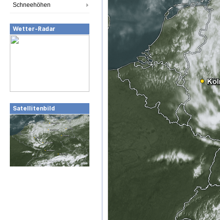
Schneehöhen
Wetter-Radar
Satellitenbild