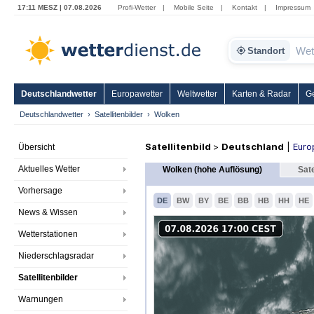
17:11 MESZ | 07.08.2026
Profi-Wetter
|
Mobile Seite
|
Kontakt
|
Impressum
Standort
Deutschlandwetter
Europawetter
Weltwetter
Karten & Radar
G
Deutschlandwetter
Satellitenbilder
Wolken
Satellitenbild
>
Deutschland
|
Euro
Übersicht
Aktuelles Wetter
Wolken (hohe Auflösung)
Sate
Vorhersage
DE
BW
BY
BE
BB
HB
HH
HE
News & Wissen
Wetterstationen
Niederschlagsradar
Satellitenbilder
Warnungen