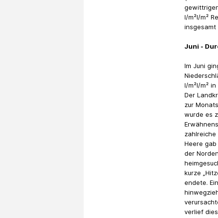
gewittrige
l/m²l/m² R
insgesamt 
Juni - Du
Im Juni gi
Niederschl
l/m²l/m² i
Der Landkr
zur Monatsm
wurde es z
Erwähnensw
zahlreiche
Heere gab 
der Norden
heimgesuc
kurze „Hit
endete. Ei
hinwegzi
verursacht
verlief di