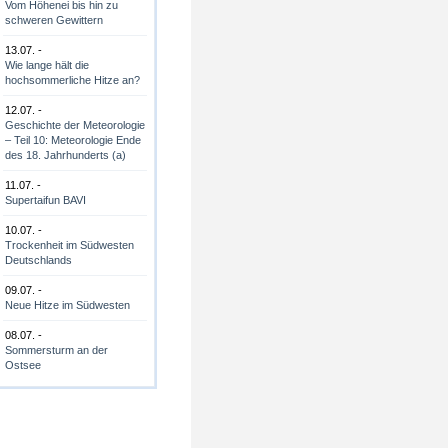
Vom Höhenei bis hin zu
schweren Gewittern
13.07. -
Wie lange hält die
hochsommerliche Hitze an?
12.07. -
Geschichte der Meteorologie
– Teil 10: Meteorologie Ende
des 18. Jahrhunderts (a)
11.07. -
Supertaifun BAVI
10.07. -
Trockenheit im Südwesten
Deutschlands
09.07. -
Neue Hitze im Südwesten
08.07. -
Sommersturm an der
Ostsee