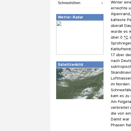
Winter ein
Schneehöhen
erreichte 
Alpenrand,
Wetter-Radar
kälteste P
überall Da
wurde es w
über 0
°C
s
Sprühregen
Kaltluftein
17. über de
nach Deuts
Satellitenbild
subtropisc
Skandinavi
Luftmasse
im Norden.
Schneefäll
kam es zu 
Am Folgeta
verbreitet
die von ei
Damit war 
Phasen fie