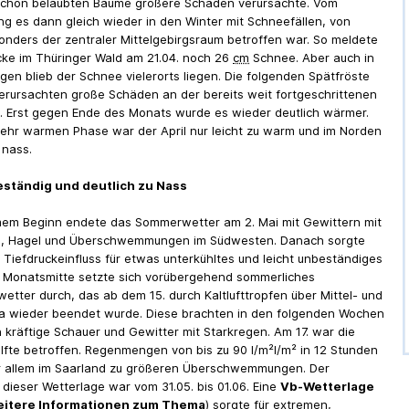
schon belaubten Bäume größere Schäden verursachte. Vom
g es dann gleich wieder in den Winter mit Schneefällen, von
nders der zentraler Mittelgebirgsraum betroffen war. So meldete
ke im Thüringer Wald am 21.04. noch 26
cm
Schnee. Aber auch in
agen blieb der Schnee vielerorts liegen. Die folgenden Spätfröste
erursachten große Schäden an der bereits weit fortgeschrittenen
. Erst gegen Ende des Monats wurde es wieder deutlich wärmer.
sehr warmen Phase war der April nur leicht zu warm und im Norden
 nass.
eständig und deutlich zu Nass
em Beginn endete das Sommerwetter am 2. Mai mit Gewittern mit
n, Hagel und Überschwemmungen im Südwesten. Danach sorgte
Tiefdruckeinfluss für etwas unterkühltes und leicht unbeständiges
r Monatsmitte setzte sich vorübergehend sommerliches
etter durch, das ab dem 15. durch Kaltlufttropfen über Mittel- und
a wieder beendet wurde. Diese brachten in den folgenden Wochen
ch kräftige Schauer und Gewitter mit Starkregen. Am 17. war die
fte betroffen. Regenmengen von bis zu 90 l/m²l/m² in 12 Stunden
r allem im Saarland zu größeren Überschwemmungen. Der
dieser Wetterlage war vom 31.05. bis 01.06. Eine
Vb-Wetterlage
eitere Informationen zum Thema
) sorgte für extremen,