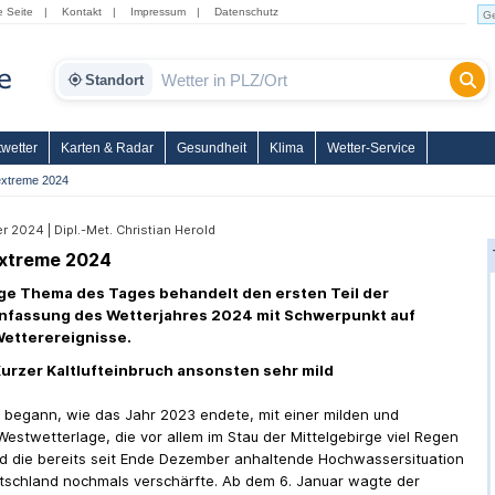
e Seite
|
Kontakt
|
Impressum
|
Datenschutz
Standort
wetter
Karten & Radar
Gesundheit
Klima
Wetter-Service
extreme 2024
 2024 | Dipl.-Met. Christian Herold
xtreme 2024
ge Thema des Tages behandelt den ersten Teil der
fassung des Wetterjahres 2024 mit Schwerpunkt auf
etterereignisse.
Kurzer Kaltlufteinbruch ansonsten sehr mild
 begann, wie das Jahr 2023 endete, mit einer milden und
Westwetterlage, die vor allem im Stau der Mittelgebirge viel Regen
d die bereits seit Ende Dezember anhaltende Hochwassersituation
tschland nochmals verschärfte. Ab dem 6. Januar wagte der