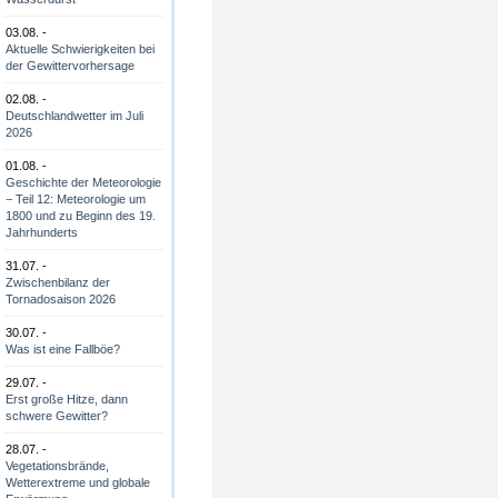
03.08. -
Aktuelle Schwierigkeiten bei
der Gewittervorhersage
02.08. -
Deutschlandwetter im Juli
2026
01.08. -
Geschichte der Meteorologie
− Teil 12: Meteorologie um
1800 und zu Beginn des 19.
Jahrhunderts
31.07. -
Zwischenbilanz der
Tornadosaison 2026
30.07. -
Was ist eine Fallböe?
29.07. -
Erst große Hitze, dann
schwere Gewitter?
28.07. -
Vegetationsbrände,
Wetterextreme und globale