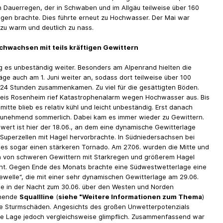
n Dauerregen, der in Schwaben und im Allgäu teilweise über 160
egen brachte. Dies führte erneut zu Hochwasser. Der Mai war
zu warm und deutlich zu nass.
rchwachsen mit teils kräftigen Gewittern
ng es unbeständig weiter. Besonders am Alpenrand hielten die
äge auch am 1. Juni weiter an, sodass dort teilweise über 100
n 24 Stunden zusammenkamen. Zu viel für die gesättigten Böden.
eis Rosenheim rief Katastrophenalarm wegen Hochwasser aus. Bis
itte blieb es relativ kühl und leicht unbeständig. Erst danach
unehmend sommerlich. Dabei kam es immer wieder zu Gewittern.
ert ist hier der 18.06., an dem eine dynamische Gewitterlage
 Superzellen mit Hagel hervorbrachte. In Südniedersachsen bei
es sogar einen stärkeren Tornado. Am 27.06. wurden die Mitte und
 von schweren Gewittern mit Starkregen und größerem Hagel
ht. Gegen Ende des Monats brachte eine Südwestwetterlage eine
zewelle“, die mit einer sehr dynamischen Gewitterlage am 29.06.
ne in der Nacht zum 30.06. über den Westen und Norden
ehende
Squallline
(
siehe "Weitere Informationen zum Thema
)
e Sturmschäden. Angesichts des großen Unwetterpotenzials
ese Lage jedoch vergleichsweise glimpflich. Zusammenfassend war