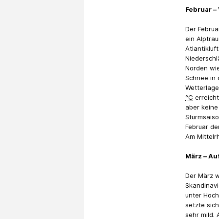
Februar –
Der Februa
ein Alptra
Atlantiklu
Niederschl
Norden wie
Schnee in 
Wetterlage
°C
erreicht
aber keine
Sturmsaiso
Februar de
Am Mittelr
März – Auf
Der März w
Skandinavi
unter Hoch
setzte sic
sehr mild.