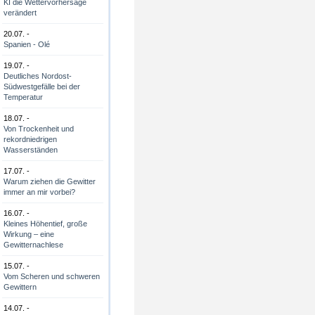
KI die Wettervorhersage
verändert
20.07. -
Spanien - Olé
19.07. -
Deutliches Nordost-
Südwestgefälle bei der
Temperatur
18.07. -
Von Trockenheit und
rekordniedrigen
Wasserständen
17.07. -
Warum ziehen die Gewitter
immer an mir vorbei?
16.07. -
Kleines Höhentief, große
Wirkung – eine
Gewitternachlese
15.07. -
Vom Scheren und schweren
Gewittern
14.07. -