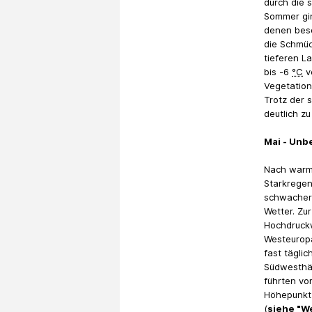
durch die 
Sommer gin
denen beso
die Schmüc
tieferen L
bis -6
°C
v
Vegetation
Trotz der 
deutlich zu
Mai - Unb
Nach warm
Starkrege
schwacher 
Wetter. Zu
Hochdruckw
Westeurop
fast tägli
Südwesthäl
führten vo
Höhepunkt 
(
siehe "W