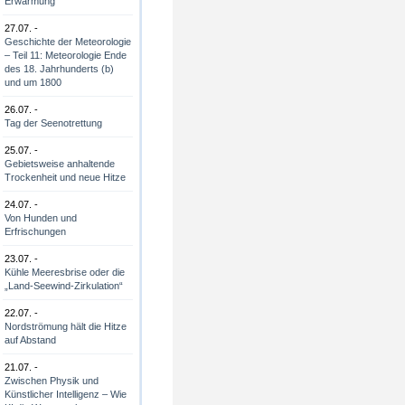
Erwärmung
27.07. -
Geschichte der Meteorologie
– Teil 11: Meteorologie Ende
des 18. Jahrhunderts (b)
und um 1800
26.07. -
Tag der Seenotrettung
25.07. -
Gebietsweise anhaltende
Trockenheit und neue Hitze
24.07. -
Von Hunden und
Erfrischungen
23.07. -
Kühle Meeresbrise oder die
„Land-Seewind-Zirkulation“
22.07. -
Nordströmung hält die Hitze
auf Abstand
21.07. -
Zwischen Physik und
Künstlicher Intelligenz – Wie