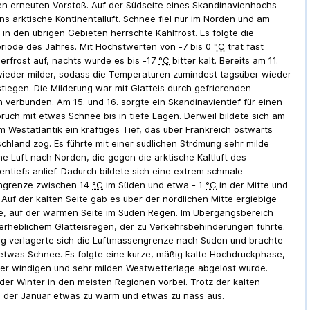
en erneuten Vorstoß. Auf der Südseite eines Skandinavienhochs
uns arktische Kontinentalluft. Schnee fiel nur im Norden und am
 in den übrigen Gebieten herrschte Kahlfrost. Es folgte die
eriode des Jahres. Mit Höchstwerten von -7 bis 0
°C
trat fast
uerfrost auf, nachts wurde es bis -17
°C
bitter kalt. Bereits am 11.
ieder milder, sodass die Temperaturen zumindest tagsüber wieder
tiegen. Die Milderung war mit Glatteis durch gefrierenden
 verbunden. Am 15. und 16. sorgte ein Skandinavientief für einen
bruch mit etwas Schnee bis in tiefe Lagen. Derweil bildete sich am
m Westatlantik ein kräftiges Tief, das über Frankreich ostwärts
chland zog. Es führte mit einer südlichen Strömung sehr milde
he Luft nach Norden, die gegen die arktische Kaltluft des
entiefs anlief. Dadurch bildete sich eine extrem schmale
ngrenze zwischen 14
°C
im Süden und etwa - 1
°C
in der Mitte und
 Auf der kalten Seite gab es über der nördlichen Mitte ergiebige
e, auf der warmen Seite im Süden Regen. Im Übergangsbereich
erheblichem Glatteisregen, der zu Verkehrsbehinderungen führte.
g verlagerte sich die Luftmassengrenze nach Süden und brachte
 etwas Schnee. Es folgte eine kurze, mäßig kalte Hochdruckphase,
ner windigen und sehr milden Westwetterlage abgelöst wurde.
der Winter in den meisten Regionen vorbei. Trotz der kalten
l der Januar etwas zu warm und etwas zu nass aus.