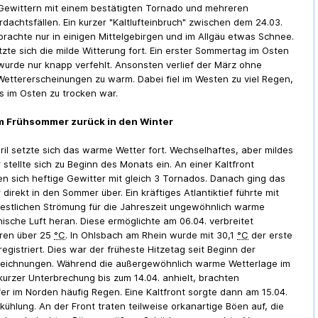
Gewittern mit einem bestätigten Tornado und mehreren
dachtsfällen. Ein kurzer "Kaltlufteinbruch" zwischen dem 24.03.
 brachte nur in einigen Mittelgebirgen und im Allgäu etwas Schnee.
zte sich die milde Witterung fort. Ein erster Sommertag im Osten
wurde nur knapp verfehlt. Ansonsten verlief der März ohne
ettererscheinungen zu warm. Dabei fiel im Westen zu viel Regen,
 im Osten zu trocken war.
om Frühsommer zurück in den Winter
ril setzte sich das warme Wetter fort. Wechselhaftes, aber mildes
 stellte sich zu Beginn des Monats ein. An einer Kaltfront
en sich heftige Gewitter mit gleich 3 Tornados. Danach ging das
 direkt in den Sommer über. Ein kräftiges Atlantiktief führte mit
estlichen Strömung für die Jahreszeit ungewöhnlich warme
nische Luft heran. Diese ermöglichte am 06.04. verbreitet
ren über 25
°C
. In Ohlsbach am Rhein wurde mit 30,1
°C
der erste
egistriert. Dies war der früheste Hitzetag seit Beginn der
zeichnungen. Während die außergewöhnlich warme Wetterlage im
kurzer Unterbrechung bis zum 14.04. anhielt, brachten
fer im Norden häufig Regen. Eine Kaltfront sorgte dann am 15.04.
kühlung. An der Front traten teilweise orkanartige Böen auf, die