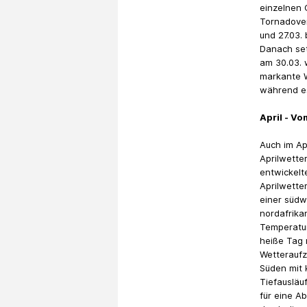
einzelnen 
Tornadover
und 27.03.
Danach set
am 30.03. 
markante W
während es
April - V
Auch im Ap
Aprilwetter
entwickelt
Aprilwetter
einer südw
nordafrika
Temperatu
heiße Tag r
Wetterauf
Süden mit 
Tiefausläu
für eine Ab