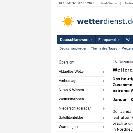
10:15 MESZ | 07.08.2026
Profi-Wetter
|
Mobil
Deutschlandwetter
Europawetter
Welt
Deutschlandwetter
Thema des Tages
Wetter
28. Dezember
Übersicht
Wettere
Aktuelles Wetter
Das heuti
Vorhersage
Zusammen
News & Wissen
extreme W
Wetterstationen
Januar – 
Niederschlagsradar
Der Januar
lebhaften 
Satellitenbilder
brachte un
Warnungen
in Norddeu