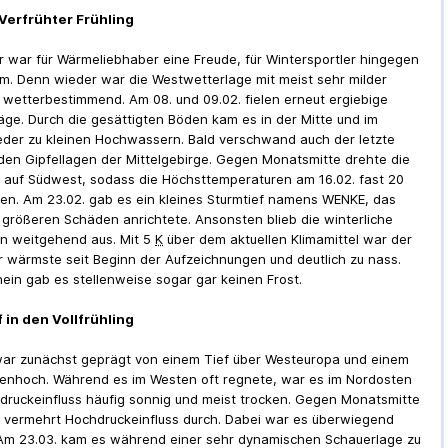
 Verfrühter Frühling
r war für Wärmeliebhaber eine Freude, für Wintersportler hingegen
um. Denn wieder war die Westwetterlage mit meist sehr milder
ft wetterbestimmend. Am 08. und 09.02. fielen erneut ergiebige
äge. Durch die gesättigten Böden kam es in der Mitte und im
der zu kleinen Hochwassern. Bald verschwand auch der letzte
den Gipfellagen der Mittelgebirge. Gegen Monatsmitte drehte die
 auf Südwest, sodass die Höchsttemperaturen am 16.02. fast 20
en. Am 23.02. gab es ein kleines Sturmtief namens WENKE, das
 größeren Schäden anrichtete. Ansonsten blieb die winterliche
n weitgehend aus. Mit 5
K
über dem aktuellen Klimamittel war der
r wärmste seit Beginn der Aufzeichnungen und deutlich zu nass.
hein gab es stellenweise sogar gar keinen Frost.
 in den Vollfrühling
ar zunächst geprägt von einem Tief über Westeuropa und einem
enhoch. Während es im Westen oft regnete, war es im Nordosten
druckeinfluss häufig sonnig und meist trocken. Gegen Monatsmitte
h vermehrt Hochdruckeinfluss durch. Dabei war es überwiegend
 Am 23.03. kam es während einer sehr dynamischen Schauerlage zu