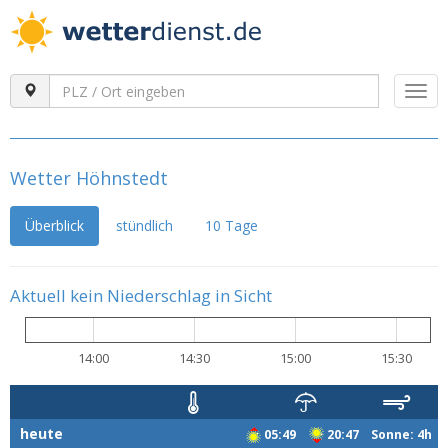
Togg
navi
Wetter Höhnstedt
Überblick
stündlich
10 Tage
Aktuell kein Niederschlag in Sicht
14:00
14:30
15:00
15:30
heute
05:49
20:47 Sonne: 4h