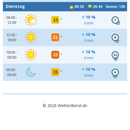
Dienstag
05:52
20:44 Sonne: 12h
< 10 %
06:00 -
13
°
7
12:00
0 mm
< 10 %
12:00 -
21
°
8
18:00
0 mm
< 10 %
18:00 -
23
°
11
00:00
0 mm
< 10 %
00:00 -
15
°
6
06:00
0 mm
© 2026 Wetterdienst.de