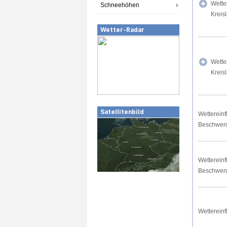
Wette
Schneehöhen
Kreis
Wetter-Radar
Wette
Kreis
Satellitenbild
Wettereinf
Beschwer
Wettereinf
Beschwer
Wettereinf