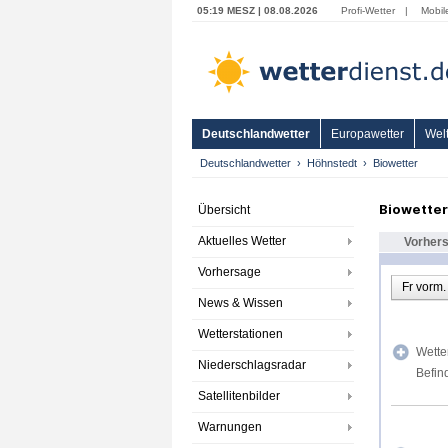
05:19 MESZ | 08.08.2026
Profi-Wetter
|
Mobil
Deutschlandwetter
Europawetter
Welt
Deutschlandwetter
Höhnstedt
Biowetter
Biowette
Übersicht
Aktuelles Wetter
Vorher
Vorhersage
Fr vorm.
News & Wissen
Wetterstationen
Wette
Niederschlagsradar
Befin
Satellitenbilder
Warnungen