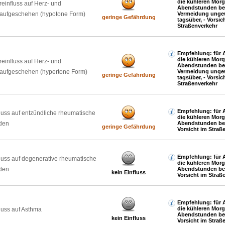
die kühleren Mor
reinfluss auf Herz- und
Abendstunden be
laufgeschehen (hypotone Form)
Vermeidung ungew
geringe Gefährdung
tagsüber, - Vorsic
Straßenverkehr
Empfehlung: für A
die kühleren Mor
reinfluss auf Herz- und
Abendstunden be
laufgeschehen (hypertone Form)
Vermeidung ungew
geringe Gefährdung
tagsüber, - Vorsic
Straßenverkehr
Empfehlung: für A
luss auf entzündliche rheumatische
die kühleren Mor
den
Abendstunden be
geringe Gefährdung
Vorsicht im Straß
Empfehlung: für A
luss auf degenerative rheumatische
die kühleren Mor
den
Abendstunden be
kein Einfluss
Vorsicht im Straß
Empfehlung: für A
die kühleren Mor
luss auf Asthma
Abendstunden be
kein Einfluss
Vorsicht im Straß