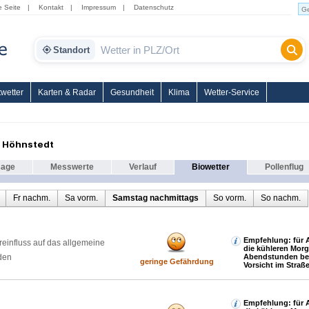
e Seite
|
Kontakt
|
Impressum
|
Datenschutz
Standort
wetter
Karten & Radar
Gesundheit
Klima
Wetter-Service
r Höhnstedt
sage
Messwerte
Verlauf
Biowetter
Pollenflug
Fr nachm.
Sa vorm.
Samstag nachmittags
So vorm.
So nachm.
Empfehlung: für A
reinfluss auf das allgemeine
die kühleren Mor
den
Abendstunden be
geringe Gefährdung
Vorsicht im Straß
Empfehlung: für A