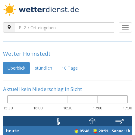
Togg
navi
Wetter Höhnstedt
Überblick
stündlich
10 Tage
Aktuell kein Niederschlag in Sicht
15:30
16:00
16:30
17:00
17:30
heute
05:46
20:51 Sonne: 1h