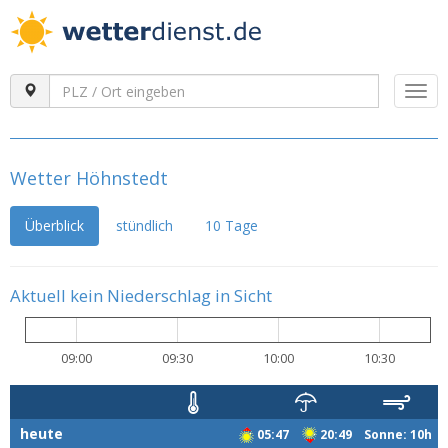
Togg
navi
Wetter Höhnstedt
Überblick
stündlich
10 Tage
Aktuell kein Niederschlag in Sicht
09:00
09:30
10:00
10:30
heute
05:47
20:49 Sonne: 10h