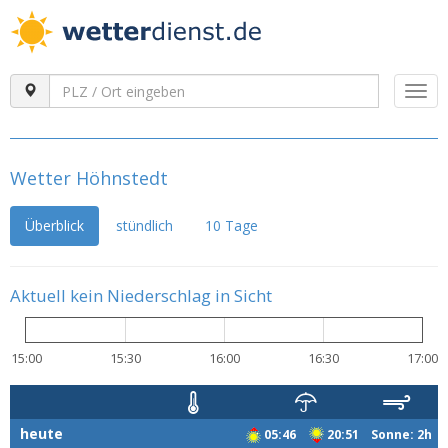
Togg
navi
Wetter Höhnstedt
Überblick
stündlich
10 Tage
Aktuell kein Niederschlag in Sicht
15:00
15:30
16:00
16:30
17:00
heute
05:46
20:51 Sonne: 2h