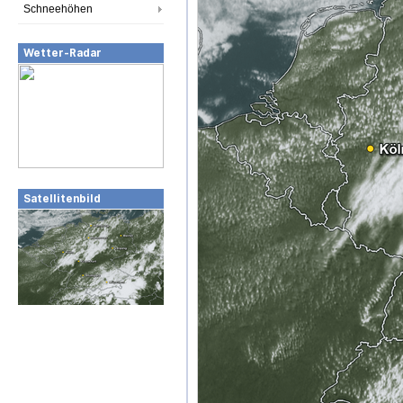
Schneehöhen
Wetter-Radar
Satellitenbild