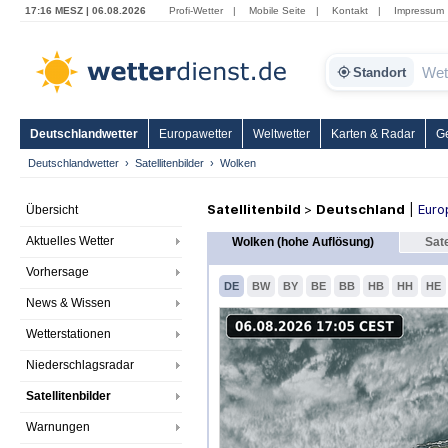
17:16 MESZ | 06.08.2026
Profi-Wetter
|
Mobile Seite
|
Kontakt
|
Impressum
Standort
Deutschlandwetter
Europawetter
Weltwetter
Karten & Radar
G
Deutschlandwetter
Satellitenbilder
Wolken
Satellitenbild
>
Deutschland
|
Euro
Übersicht
Aktuelles Wetter
Wolken (hohe Auflösung)
Sate
Vorhersage
DE
BW
BY
BE
BB
HB
HH
HE
News & Wissen
Wetterstationen
Niederschlagsradar
Satellitenbilder
Warnungen