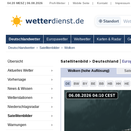
04:20 MESZ | 06.08.2026
Profi-Wetter
|
Mobile Seite
|
Kontakt
|
Impressum
Standort
Deutschlandwetter
Europawetter
Weltwetter
Karten & Radar
G
Deutschlandwetter
Satellitenbilder
Wolken
Satellitenbild
>
Deutschland
|
Euro
Übersicht
Aktuelles Wetter
Wolken (hohe Auflösung)
Sate
Vorhersage
DE
BW
BY
BE
BB
HB
HH
HE
News & Wissen
Wetterstationen
Niederschlagsradar
Satellitenbilder
Warnungen