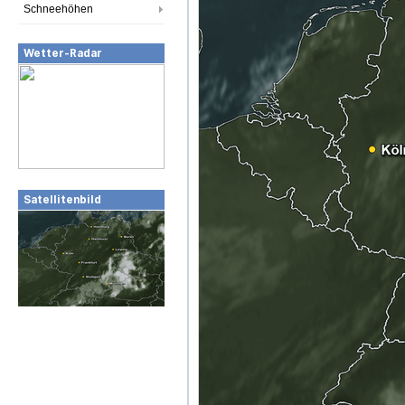
Schneehöhen
Wetter-Radar
Satellitenbild