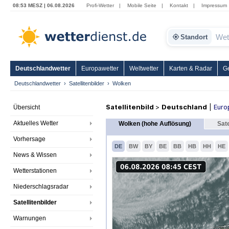
08:53 MESZ | 06.08.2026
Profi-Wetter
|
Mobile Seite
|
Kontakt
|
Impressum
Standort
Deutschlandwetter
Europawetter
Weltwetter
Karten & Radar
G
Deutschlandwetter
Satellitenbilder
Wolken
Satellitenbild
>
Deutschland
|
Euro
Übersicht
Aktuelles Wetter
Wolken (hohe Auflösung)
Sate
Vorhersage
DE
BW
BY
BE
BB
HB
HH
HE
News & Wissen
Wetterstationen
Niederschlagsradar
Satellitenbilder
Warnungen