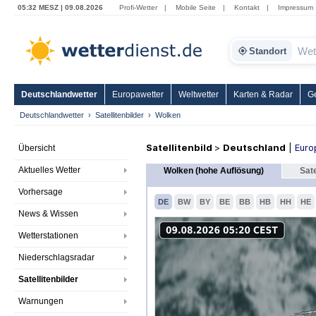
05:32 MESZ | 09.08.2026
Profi-Wetter
|
Mobile Seite
|
Kontakt
|
Impressum
Standort
Deutschlandwetter
Europawetter
Weltwetter
Karten & Radar
G
Deutschlandwetter
Satellitenbilder
Wolken
Satellitenbild
>
Deutschland
|
Euro
Übersicht
Aktuelles Wetter
Wolken (hohe Auflösung)
Sate
Vorhersage
DE
BW
BY
BE
BB
HB
HH
HE
News & Wissen
Wetterstationen
Niederschlagsradar
Satellitenbilder
Warnungen