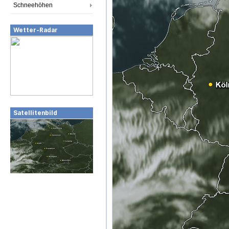
Schneehöhen
Wetter-Radar
Satellitenbild