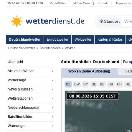
15:47 MESZ | 08.08.2026
Profi-Wetter
|
Mobile Seite
|
Kontakt
|
Impressum
Standort
Deutschlandwetter
Europawetter
Weltwetter
Karten & Radar
G
Deutschlandwetter
Satellitenbilder
Wolken
Satellitenbild
>
Deutschland
|
Euro
Übersicht
Aktuelles Wetter
Wolken (hohe Auflösung)
Sate
Vorhersage
DE
BW
BY
BE
BB
HB
HH
HE
News & Wissen
Wetterstationen
Niederschlagsradar
Satellitenbilder
Warnungen