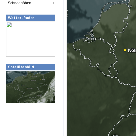
Schneehöhen
Wetter-Radar
Satellitenbild