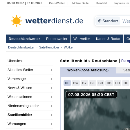
05:28 MESZ | 07.08.2026
Profi-Wetter
|
Mobile Seite
|
Kontakt
|
Impressum
Standort
Deutschlandwetter
Europawetter
Weltwetter
Karten & Radar
G
Deutschlandwetter
Satellitenbilder
Wolken
Satellitenbild
>
Deutschland
|
Euro
Übersicht
Aktuelles Wetter
Wolken (hohe Auflösung)
Sate
Vorhersage
DE
BW
BY
BE
BB
HB
HH
HE
News & Wissen
Wetterstationen
Niederschlagsradar
Satellitenbilder
Warnungen