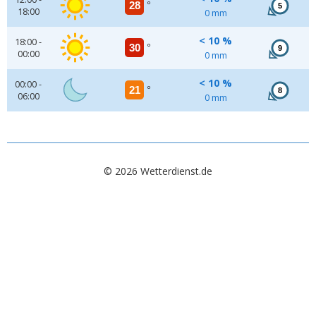
28
°
5
18:00
0 mm
< 10 %
18:00 -
30
°
9
00:00
0 mm
< 10 %
00:00 -
21
°
8
06:00
0 mm
© 2026 Wetterdienst.de