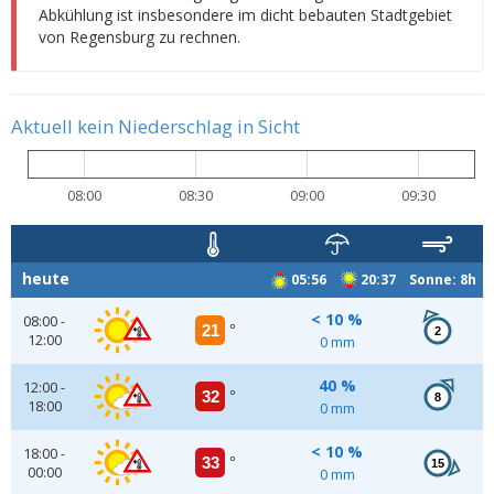
Abkühlung ist insbesondere im dicht bebauten Stadtgebiet
von Regensburg zu rechnen.
Aktuell kein Niederschlag in Sicht
08:00
08:30
09:00
09:30
heute
05:56
20:37 Sonne: 8h
< 10 %
08:00 -
21
°
2
12:00
0 mm
40 %
12:00 -
32
°
8
18:00
0 mm
< 10 %
18:00 -
33
°
15
00:00
0 mm