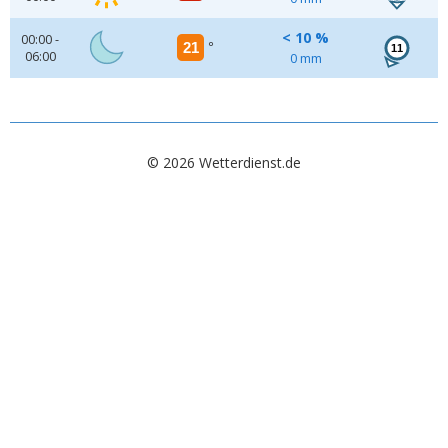
< 10 %
00:00 -
21
°
11
06:00
0 mm
© 2026 Wetterdienst.de