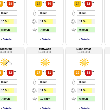
°
°
°
°
°
°
7
/
28
14
/
30
14
/
32
0 mm
0 mm
0 mm
10 Std.
12 Std.
12 Std.
8 km/h
7 km/h
9 km/h
»
Details
»
Details
»
Details
Dienstag
Mittwoch
Donnerstag
11.08.2026
12.08.2026
13.08.2026
°
°
°
°
°
°
8
/
32
17
/
31
19
/
33
0 mm
0 mm
0 mm
10 Std.
12 Std.
12 Std.
7 km/h
10 km/h
6 km/h
»
Details
»
Details
»
Details