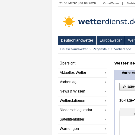
21:56 MESZ | 06.08.2026
Profi-Wetter
|
Mobil
Deutschlandwetter
Europawetter
Welt
Deutschlandwetter
Regenstauf
Vorhersage
Wetter Re
Übersicht
Aktuelles Wetter
Vorher
Vorhersage
3-Tage
News & Wissen
10-Tage-
Wetterstationen
Niederschlagsradar
Satellitenbilder
Warnungen