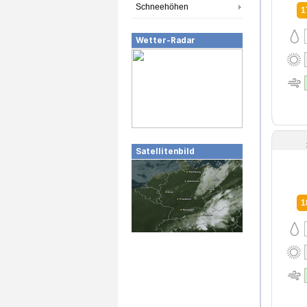
Schneehöhen
1
Wetter-Radar
Satellitenbild
1