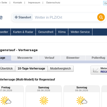
e Seite
|
Kontakt
|
Impressum
|
Datenschutz
Standort
wetter
Karten & Radar
Gesundheit
Klima
Wetter-Service
genstauf - Vorhersage
sage
Messwerte
Verlauf
Biowetter
Pollenflug
-Überblick
10-Tage-Vorhersage
Modellvergleich
Mete
REG
Vorhersage (Multi-Modell) für Regenstauf
Freitag
Samstag
Sonntag
07.08.2026
08.08.2026
09.08.2026