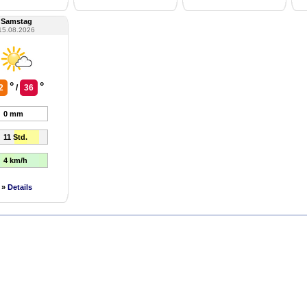
Samstag
15.08.2026
°
°
2
/
36
0 mm
11 Std.
4 km/h
»
Details