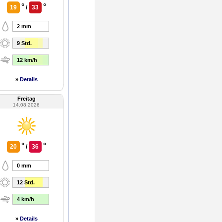
°
°
19
/
33
2 mm
9 Std.
12 km/h
»
Details
Freitag
14.08.2026
°
°
20
/
36
0 mm
12 Std.
4 km/h
»
Details