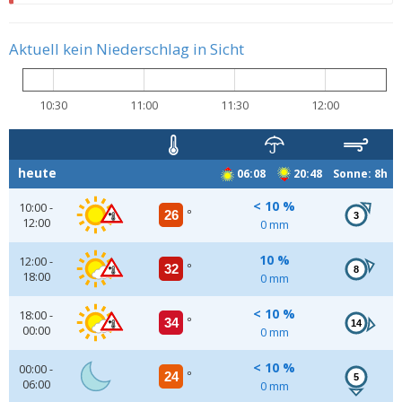
Aktuell kein Niederschlag in Sicht
10:30
11:00
11:30
12:00
heute
06:08
20:48 Sonne: 8h
< 10 %
10:00 -
26
°
3
12:00
0 mm
10 %
12:00 -
32
°
8
18:00
0 mm
< 10 %
18:00 -
34
°
14
00:00
0 mm
< 10 %
00:00 -
24
°
5
06:00
0 mm