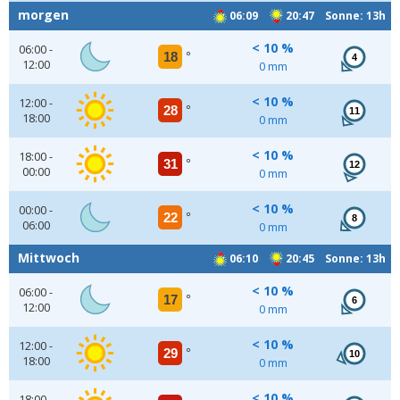
morgen
06:09
20:47 Sonne: 13h
< 10 %
06:00 -
18
°
4
12:00
0 mm
< 10 %
12:00 -
28
°
11
18:00
0 mm
< 10 %
18:00 -
31
°
12
00:00
0 mm
< 10 %
00:00 -
22
°
8
06:00
0 mm
Mittwoch
06:10
20:45 Sonne: 13h
< 10 %
06:00 -
17
°
6
12:00
0 mm
< 10 %
12:00 -
29
°
10
18:00
0 mm
< 10 %
18:00 -