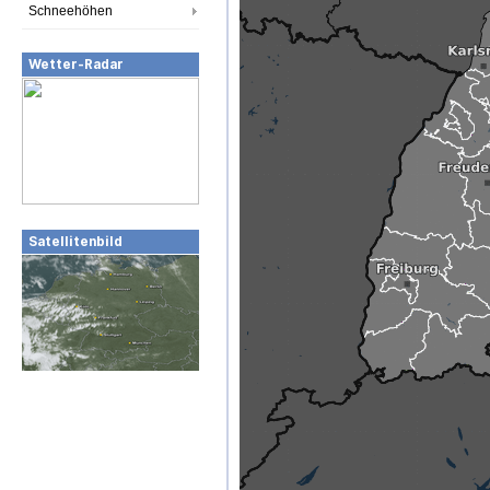
Schneehöhen
Wetter-Radar
Satellitenbild