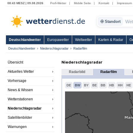
08:43 MESZ | 09.08.2026
Profi-Wetter
|
Mobile Seite
|
Kontakt
|
Impressum
Standort
Deutschlandwetter
Europawetter
Weltwetter
Karten & Radar
G
Deutschlandwetter
Niederschlagsradar
Radarfilm
Niederschlagsradar
Übersicht
Aktuelles Wetter
Radarbild
Radarfilm
Vorhersage
DE
BW
BY
BE
BB
HB
HH
HE
News & Wissen
Wetterstationen
Niederschlagsradar
Satellitenbilder
Warnungen