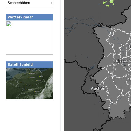
Schneehöhen
Wetter-Radar
Satellitenbild