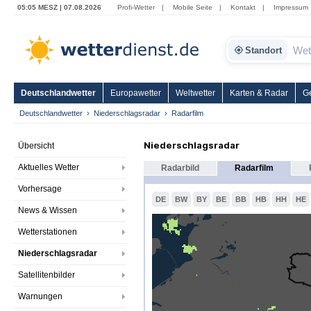
05:05 MESZ | 07.08.2026
Profi-Wetter
|
Mobile Seite
|
Kontakt
|
Impressum
Standort
Deutschlandwetter
Europawetter
Weltwetter
Karten & Radar
G
Deutschlandwetter
Niederschlagsradar
Radarfilm
Niederschlagsradar
Übersicht
Aktuelles Wetter
Radarbild
Radarfilm
Vorhersage
DE
BW
BY
BE
BB
HB
HH
HE
News & Wissen
Wetterstationen
Niederschlagsradar
Satellitenbilder
Warnungen