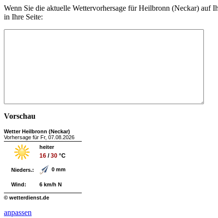
Wenn Sie die aktuelle Wettervorhersage für Heilbronn (Neckar) auf
in Ihre Seite:
Vorschau
Wetter Heilbronn (Neckar)
Vorhersage für Fr, 07.08.2026
heiter
16
/
30
°C
0 mm
Nieders.:
Wind:
6 km/h N
© wetterdienst.de
anpassen