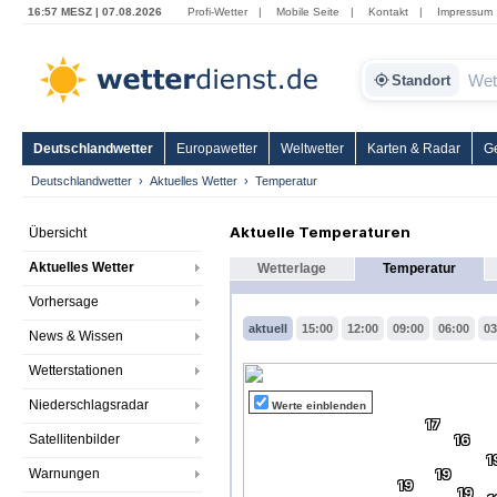
16:57 MESZ | 07.08.2026
Profi-Wetter
|
Mobile Seite
|
Kontakt
|
Impressum
Standort
Deutschlandwetter
Europawetter
Weltwetter
Karten & Radar
G
Deutschlandwetter
Aktuelles Wetter
Temperatur
Aktuelle Temperaturen
Übersicht
Aktuelles Wetter
Wetterlage
Temperatur
Vorhersage
aktuell
15:00
12:00
09:00
06:00
03
News & Wissen
Wetterstationen
Niederschlagsradar
Werte einblenden
17
Satellitenbilder
16
1
Warnungen
19
19
19