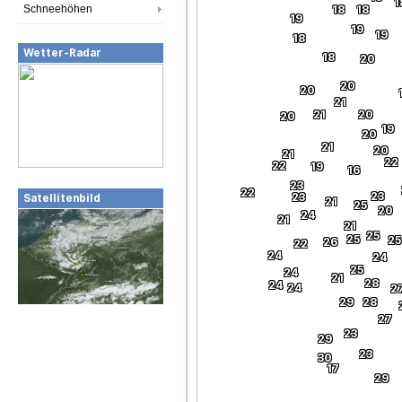
1
Schneehöhen
18
18
19
19
19
18
Wetter-Radar
18
20
20
20
21
21
20
20
19
20
21
20
21
22
22
19
16
23
22
23
23
Satellitenbild
21
25
20
24
21
21
25
25
25
26
22
24
24
25
24
21
28
24
24
2
29
28
27
23
29
23
30
17
29