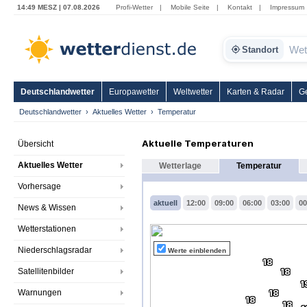
14:49 MESZ | 07.08.2026
Profi-Wetter
|
Mobile Seite
|
Kontakt
|
Impressum
Standort
Deutschlandwetter
Europawetter
Weltwetter
Karten & Radar
G
Deutschlandwetter
Aktuelles Wetter
Temperatur
Aktuelle Temperaturen
Übersicht
Aktuelles Wetter
Wetterlage
Temperatur
Vorhersage
aktuell
12:00
09:00
06:00
03:00
00
News & Wissen
Wetterstationen
Niederschlagsradar
Werte einblenden
18
Satellitenbilder
18
1
Warnungen
18
18
18