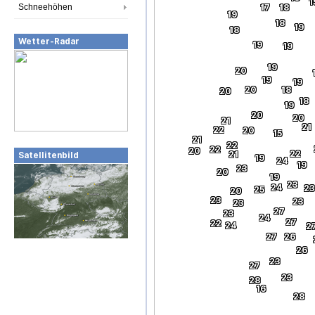
1
Schneehöhen
17
18
19
18
19
18
Wetter-Radar
19
19
19
20
19
19
20
18
20
18
19
20
20
21
21
22
20
15
21
22
22
20
22
21
Satellitenbild
19
24
19
23
20
19
23
24
23
25
20
23
23
23
27
23
24
27
22
24
2
27
26
26
23
27
23
28
16
28